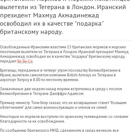
вылетели из Тегерана в Лондон. Иранский
президент Махмуд Ахмадинежад
освободил их в качестве "подарка"
британскому народу.
Освобожденные Иранскими властями 15 британских моряков и морских
пехотинцев вылетели из Тегерана в Лондон. Иранский президент Махмуд
Ахмадинежад освободил их в качестве "подарка" британскому народу,
передает
Би-Би-Си
.
Британцы, переданные в четверг утром посольству Великобритании в
Иране, вылетели самолетом компании British Airways из Тегерана в
аэропорт Хитроу в 8.00 по местному времени.
Захваченные две недели назад моряки встретились в среду с послом
Великобритании в Тегеране Джеффри Адамсом.
Премьер-министр Тони Блэр сказал, что их возвращение станет "большим
облегчением" для самих военнослужащих и членов их семей.
Некоторые из моряков выступили по иранскому телевидению со словами
благодарности за их освобождение.
По сообщению британского МИД, сделанному в среду вечером, все