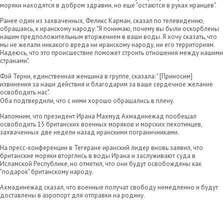
моряки находятся в добром здравии, но еще "остаются в руках иранцев".
Ранее один из захваченных, Феликс Карман, сказал по телевидению,
обращаясь, к иранскому народу: "Я понимаю, почему вы были оскорблены
нашим предположительным вторжением в ваши воды. Я хочу сказать, что
мы не желали никакого вреда ни иранскому народу, ни его территориям.
Надеюсь, что это происшествие поможет строить отношения между нашими
странами".
Фэй Терни, единственная женщина в группе, сказала: " [Приносим]
извинения за наши действия и благодарим за ваше сердечное желание
освободить нас".
Оба подтвердили, что с ними хорошо обращались в плену.
Напомним, что президент Ирана Махмуд Ахмадинежад пообещал
освободить 15 британских военных моряков и морских пехотинцев,
захваченных две недели назад иранскими пограничниками.
На пресс-конференции в Тегеране иранский лидер вновь заявил, что
британские моряки вторглись в воды Ирана и заслуживают суда в
Исламской Республике, но отметил, что они будут освобождены как
"подарок" британскому народу.
Ахмадинежад сказал, что военные получат свободу немедленно и будут
доставлены в аэропорт для отправки на родину.