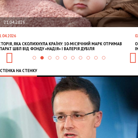
21.04.2026
1.04.2026
0
СТОРІЯ, ЯКА СКОЛИХНУЛА КРАЇНУ: 10-МІСЯЧНИЙ МАРК ОТРИМАВ
O
ПАРАТ ШВЛ ВІД ФОНДУ «НАДІЯ» І ВАЛЕРІЯ ДУБІЛЯ
I
СТЕНКА НА СТЕНКУ