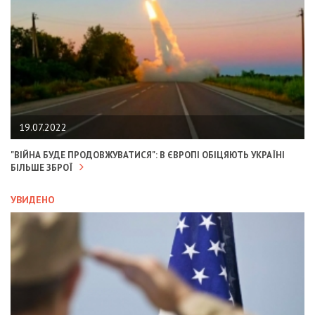
19.07.2022
"ВІЙНА БУДЕ ПРОДОВЖУВАТИСЯ": В ЄВРОПІ ОБІЦЯЮТЬ УКРАЇНІ
БІЛЬШЕ ЗБРОЇ
УВИДЕНО