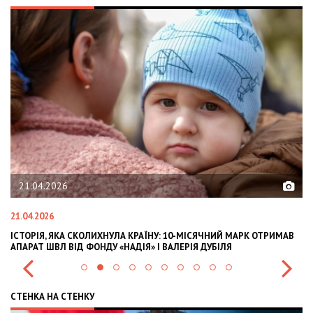
21.04.2026
21.04.2026
02
ІСТОРІЯ, ЯКА СКОЛИХНУЛА КРАЇНУ: 10-МІСЯЧНИЙ МАРК ОТРИМАВ
OL
АПАРАТ ШВЛ ВІД ФОНДУ «НАДІЯ» І ВАЛЕРІЯ ДУБІЛЯ
IN
СТЕНКА НА СТЕНКУ