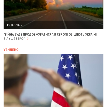
19.07.2022
"ВІЙНА БУДЕ ПРОДОВЖУВАТИСЯ": В ЄВРОПІ ОБІЦЯЮТЬ УКРАЇНІ
БІЛЬШЕ ЗБРОЇ
УВИДЕНО