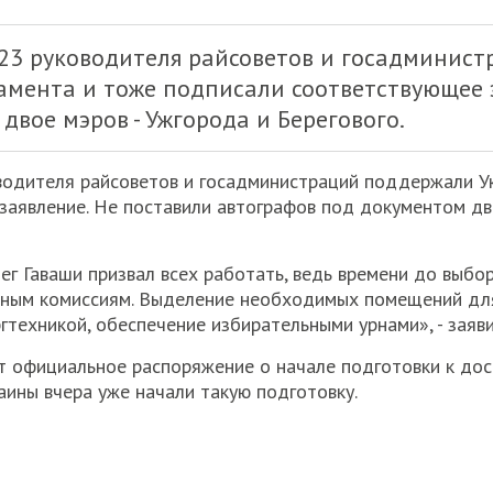
 23 руководителя райсоветов и госадминис
амента и тоже подписали соответствующее 
вое мэров - Ужгорода и Берегового.
оводителя райсоветов и госадминистраций поддержали У
аявление. Не поставили автографов под документом дво
ег Гаваши призвал всех работать, ведь времени до выб
ьным комиссиям. Выделение необходимых помещений для
гтехникой, обеспечение избирательными урнами», - заяви
 официальное распоряжение о начале подготовки к до
ины вчера уже начали такую подготовку.