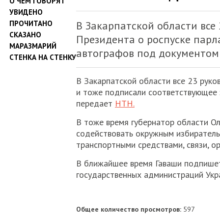
О ЧЕМ ГОВОРЯТ
УВИДЕНО
ПРОЧИТАНО
В Закарпатской области все
СКАЗАНО
Президента о роспуске парл
МАРАЗМАРИЙ
автографов под документом д
СТЕНКА НА СТЕНКУ
В Закарпатской области все 23 рук
и тоже подписали соответствующее з
передает
НТН.
В тоже время губернатор области Ол
содействовать окружным избирател
транспортными средствами, связи, ор
В ближайшее время Гаваши подпишет
государственных администраций Укра
Общее количество просмотров:
597