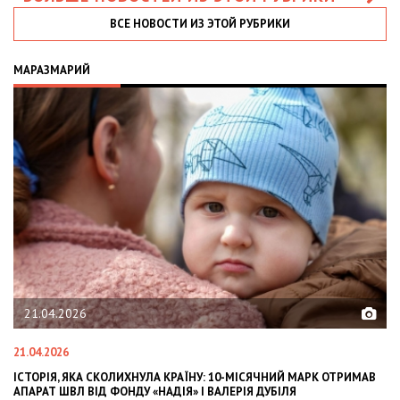
ВСЕ НОВОСТИ ИЗ ЭТОЙ РУБРИКИ
МАРАЗМАРИЙ
21.04.2026
21.04.2026
02
ІСТОРІЯ, ЯКА СКОЛИХНУЛА КРАЇНУ: 10-МІСЯЧНИЙ МАРК ОТРИМАВ
OL
АПАРАТ ШВЛ ВІД ФОНДУ «НАДІЯ» І ВАЛЕРІЯ ДУБІЛЯ
IN