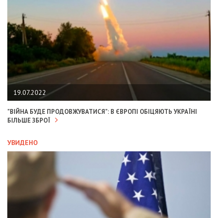
19.07.2022
"ВІЙНА БУДЕ ПРОДОВЖУВАТИСЯ": В ЄВРОПІ ОБІЦЯЮТЬ УКРАЇНІ
БІЛЬШЕ ЗБРОЇ
УВИДЕНО