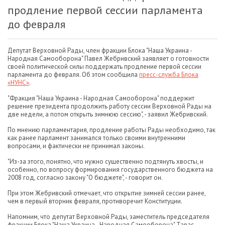
продление первой сессии парламента
до февраля
Депутат Верховной Рады, член фракции Блока "Наша Украина -
Народная Самооборона" Павел Жебривский заявляет о готовности
своей политической силы поддержать продление первой сессии
парламента до февраля. Об этом сообщила
пресс-служба Блока
«НУНС»
.
"Фракция "Наша Украина - Народная Самооборона" поддержит
решение президента продолжить работу сессии Верховной Рады на
две недели, а потом открыть зимнюю сессию", - заявил Жебривский.
По мнению парламентария, продление работы Рады необходимо, так
как ранее парламент занимался только своими внутренними
вопросами, и фактически не принимал законы.
"Из-за этого, понятно, что нужно существенно подтянуть хвосты, и
особенно, по вопросу формирования государственного бюджета на
2008 год, согласно закону "О бюджете", - говорит он.
При этом Жебривский отмечает, что открытие зимней сессии ранее,
чем в первый вторник февраля, противоречит Конституции.
Напомним, что депутат Верховной Рады, заместитель председателя
фракции Блока "Наша Украина - Народная Самооборона" Тарас