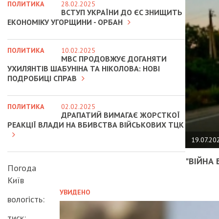
ПОЛИТИКА
28.02.2025
ВСТУП УКРАЇНИ ДО ЄС ЗНИЩИТЬ
ЕКОНОМІКУ УГОРЩИНИ - ОРБАН
ПОЛИТИКА
10.02.2025
МВС ПРОДОВЖУЄ ДОГАНЯТИ
УХИЛЯНТІВ ШАБУНІНА ТА НІКОЛОВА: НОВІ
ПОДРОБИЦІ СПРАВ
ПОЛИТИКА
02.02.2025
ДРАПАТИЙ ВИМАГАЄ ЖОРСТКОЇ
РЕАКЦІЇ ВЛАДИ НА ВБИВСТВА ВІЙСЬКОВИХ ТЦК
19.07.20
"ВІЙНА 
Погода
Київ
УВИДЕНО
вологість:
тиск: