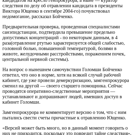
кандидатов на кресло генпрокурора, а ныне — куратор
следствия по делу об отравлении кандидата в президенты
Виктора Ющенко в сентябре 2004-го) почувствовал
недомогание, рассказал Бойченко.
Предварительная проверка, проведенная специалистами
санэпидстанции, подтвердила превышение предельно
допустимых концентраций - по некоторым данным, в 4
раза(отравление ртутью характеризуется общей слабостью,
головной болью, повышенной температурой, болями в
животе, желудочными расстройствами, поражением почек,
центральной нервной системы).
На вопрос о нынешнем самочувствии Голомши Бойченко
ответил, что оно в норме, хотя на всякий случай рабочий
кабинет, где уже провели демеркуризацию, замгенпрокурора
сменил на другой — своего старшего помощника. Сейчас
проводятся оперативно-следственные мероприятия —
устанавливают и допрашивают людей, имевших доступ в
кабинет Голомши.
Замгенпрокурора не комментирует версию о том, что с ним
пытались свести счеты причастные к отравлению Ющенко.
«Версий может быть много, но в данный момент говорить о
них не приходится, поскольку это повредит тайне следствия»,