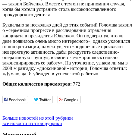
— заявил Бойченко. Вместе с тем он не припомнил случая,
когда бы хотели устранить столь высокопоставленного
прокурорского деятеля.
Буквально за несколько дней до этих событий Голомша заявил
о «серьезном прогрессе в расследовании отравления
кандидата в президенты Ющенко». Он подчеркнул, что «в
деле появилось очень много интересного», однако уклонился
от конкретизации, намекнув, что «подопечные проявляют
невероятную активность, дабы раскрутить следственно-
оперативную группу», в связи с чем «пришлось сильно
законспирировать ее работу». На уточнение, узнаем ли мы в
2008-м разгадку «диоксиновой» истории, Голомша ответил:
«Думаю, да. Я убежден в успехе этой работы».
Общее количество просмотров:
772
Facebook
Twitter
Google+
Больше новостей из этой рубрики
все новости из этой рубрики
Маразмарий