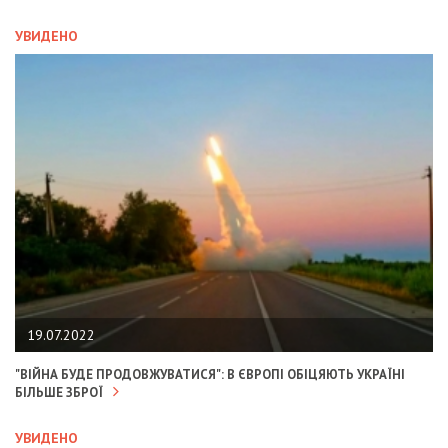
УВИДЕНО
19.07.2022
"ВІЙНА БУДЕ ПРОДОВЖУВАТИСЯ": В ЄВРОПІ ОБІЦЯЮТЬ УКРАЇНІ
БІЛЬШЕ ЗБРОЇ
УВИДЕНО