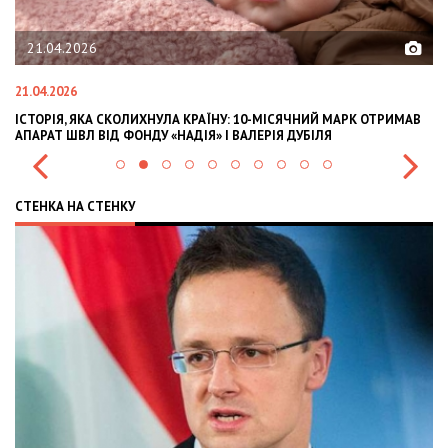
21.04.2026
21.04.2026
02
ІСТОРІЯ, ЯКА СКОЛИХНУЛА КРАЇНУ: 10-МІСЯЧНИЙ МАРК ОТРИМАВ
OL
АПАРАТ ШВЛ ВІД ФОНДУ «НАДІЯ» І ВАЛЕРІЯ ДУБІЛЯ
IN
СТЕНКА НА СТЕНКУ