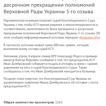
досрочном прекращении полномочий
Верховной Рады Украины 5-го созыва
Парламентская коалиция покупает судей Конституционного Суда
Украины с тем, чтобы КСУ принял решенее о неконституционности и,
соответственно, нелегитимности Указа президента о досрочном
прекращении полномочий Верховной Рады Украины 5-го созыва. Об
этом cообщил информированный источник, передает «
Вовремя.info
».
В частности, источник назвал сумму 600 млн. гривен., которую
выплатили всему составу судей КСУ.
Напомним, утром, 4 апреля спикер ВРУ Александр Мороз и премьер-
министр Виктор Янукович сообщили о том, что председатель КСУ
Иван Домбровский собирается подать в отставку, в связи с «диким
давлением на него и судей Конституционного Суда». Также
сообщалось о том, что Иван Домбровский находится в больнице.
Позднее стало известно, что Конституционный Суд Украины не
удовлетворил заявление Ивана Домбровского об отставке с поста
председателя КСУ.
Общее количество просмотров:
1161