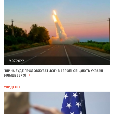
19.07.2022
"ВІЙНА БУДЕ ПРОДОВЖУВАТИСЯ": В ЄВРОПІ ОБІЦЯЮТЬ УКРАЇНІ
БІЛЬШЕ ЗБРОЇ
УВИДЕНО