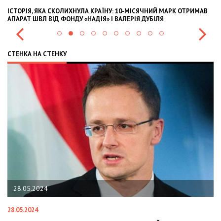
ІСТОРІЯ, ЯКА СКОЛИХНУЛА КРАЇНУ: 10-МІСЯЧНИЙ МАРК ОТРИМАВ
OL
АПАРАТ ШВЛ ВІД ФОНДУ «НАДІЯ» І ВАЛЕРІЯ ДУБІЛЯ
IN
СТЕНКА НА СТЕНКУ
28.05.2024
28.05.2024
22