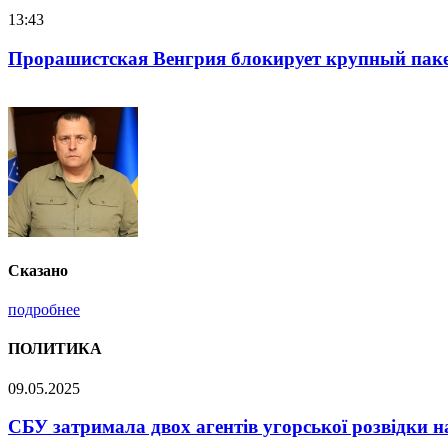
16:25
Нацполіція лякає громадян погіршенням криміноген
Сказано
подробнее
ПОЛИТИКА
09.05.2025
СБУ затримала двох агентів угорської розвідки н