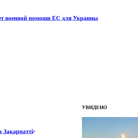
ної ситуації в разі мобілізації поліціянтів на вій
УВИДЕНО
а Закарпатті