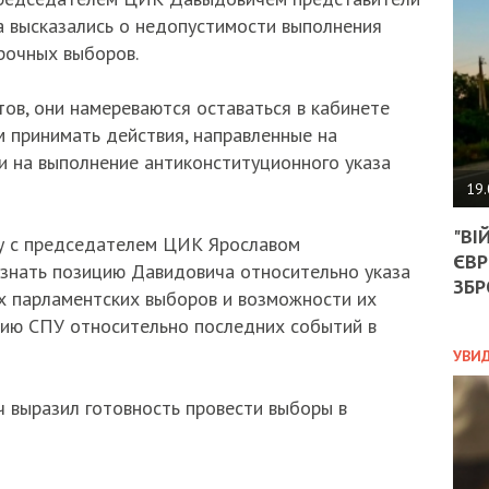
АГЕ
 высказались о недопустимости выполнения
УГО
РОЗ
рочных выборов.
НА
ЗАК
ов, они намереваются оставаться в кабинете
 принимать действия, направленные на
 и на выполнение антиконституционного указа
ЭКО
19.
ТРА
"ВІ
ОБГ
у с председателем ЦИК Ярославом
ЄВР
СКА
знать позицию Давидовича относительно указа
САН
ЗБР
х парламентских выборов и возможности их
ПРО
цию СПУ относительно последних событий в
“ПІ
ПОТ
УВИ
 выразил готовность провести выборы в
ПОЛ
УКР