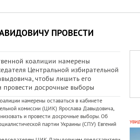
ДАВИДОВИЧУ ПРОВЕСТИ
твенной коалиции намерены
дседателя Центральной избирательной
авыдовича, чтобы лишить его
и провести досрочные выборы
оалиции намерены оставаться в кабинете
ельной комиссии (ЦИК) Ярослава Давыдовича,
низовать и провести досрочные выборы. Об
ПОЛ
УВИ
оциалистической партии Украины (СПУ) Евгений
ЗАТ
ДВО
 председателем ЦИК Давыдовичем представители