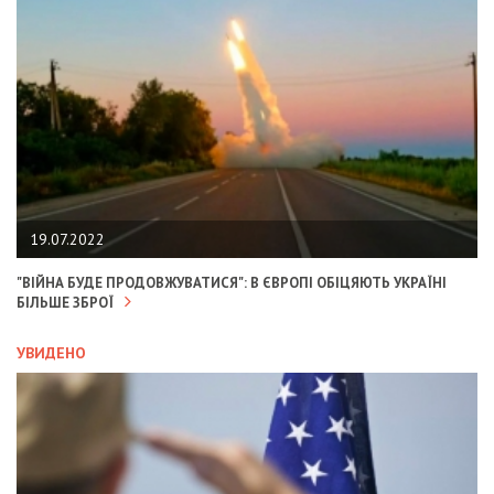
19.07.2022
"ВІЙНА БУДЕ ПРОДОВЖУВАТИСЯ": В ЄВРОПІ ОБІЦЯЮТЬ УКРАЇНІ
БІЛЬШЕ ЗБРОЇ
УВИДЕНО