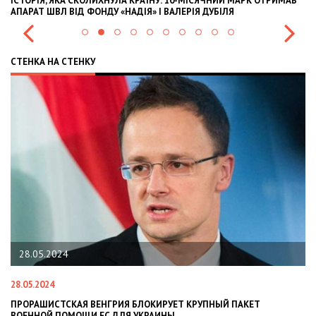
ЇНУ: 10-МІСЯЧНИЙ МАРК ОТРИМАВ
OLEKSII ABASOV: HOW UKRAINIAN BU
» І ВАЛЕРІЯ ДУБІЛЯ
INTERNATIONAL INVESTMENTS AND 
СТЕНКА НА СТЕНКУ
22.01.2024
22.01.2024
РИЯ БЛОКИРУЕТ КРУПНЫЙ ПАКЕТ
НАЦПОЛІЦІЯ ЛЯКАЄ ГРОМА
ДЛЯ УКРАИНЫ
СИТУАЦІЇ В РАЗІ МОБІЛІЗАЦІ