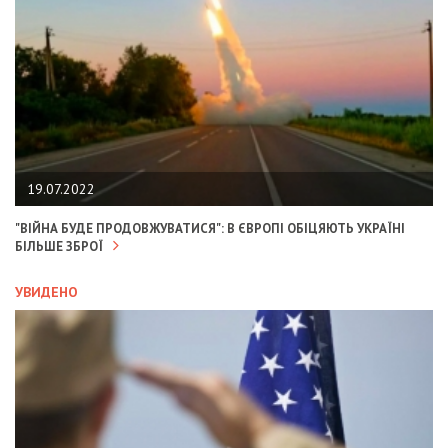
19.07.2022
"ВІЙНА БУДЕ ПРОДОВЖУВАТИСЯ": В ЄВРОПІ ОБІЦЯЮТЬ УКРАЇНІ
БІЛЬШЕ ЗБРОЇ
УВИДЕНО