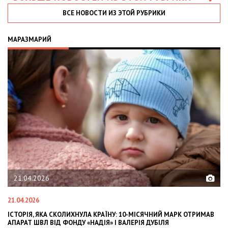
ВСЕ НОВОСТИ ИЗ ЭТОЙ РУБРИКИ
МАРАЗМАРИЙ
21.04.2026
21.04.2026
02
ІСТОРІЯ, ЯКА СКОЛИХНУЛА КРАЇНУ: 10-МІСЯЧНИЙ МАРК ОТРИМАВ
OL
АПАРАТ ШВЛ ВІД ФОНДУ «НАДІЯ» І ВАЛЕРІЯ ДУБІЛЯ
IN