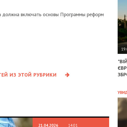
АГЕ
УГО
РОЗ
а должна включать основы Программы реформ
НА
ЗАК
ЭКО
19.
ТРА
"ВІ
ОБГ
ЄВР
СКА
САН
ЗБР
ЕЙ ИЗ ЭТОЙ РУБРИКИ
ПРО
“ПІ
ПОТ
УВИ
ПОЛ
УКР
21.04.2026
14:01