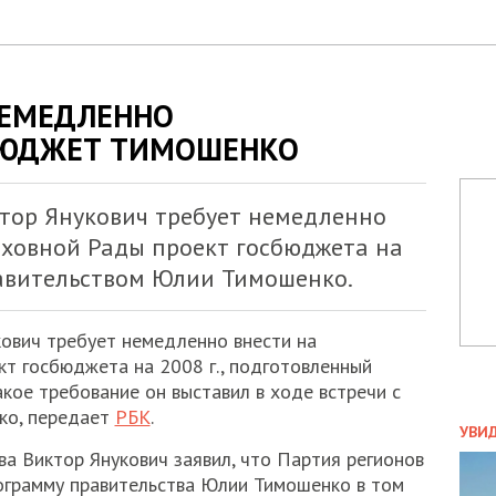
НЕМЕДЛЕННО
БЮДЖЕТ ТИМОШЕНКО
тор Янукович требует немедленно
рховной Рады проект госбюджета на
равительством Юлии Тимошенко.
ович требует немедленно внести на
т госбюджета на 2008 г., подготовленный
кое требование он выставил в ходе встречи с
ко, передает
РБК
.
ПОЛ
УВИ
ЗАТ
ва Виктор Янукович заявил, что Партия регионов
ДВО
ограмму правительства Юлии Тимошенко в том