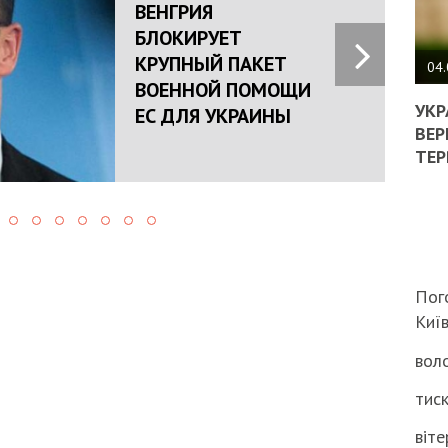
ВЕНГРИЯ
ПОЛ
БЛОКИРУЕТ
КРУПНЫЙ ПАКЕТ
ВИМ
04.
ВОЕННОЙ ПОМОЩИ
ЖОР
РЕА
УКР
ЕС ДЛЯ УКРАИНЫ
ВЛА
ВЕР
НА
ТЕР
ВБИ
ВІЙ
ТЦК
Пог
Киї
воло
тиск
віте