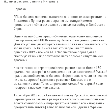
Украины распространили в Интернете.
Справка:
РПЦ в Украине является одним из «столпов» власти президента
Владимира Путина, распространяя выгодную Кремлю
пропаганду и «благословляя» военных на войну в Донбассе и
Сирии.
Одним из наиболее ярых публичных украиноненавистников
был протоиерей РПЦ Всеволод Чаплин. Священник призывал
убивать украинцев, отбирать земли и «даже не сомневаться, что
это не грех». Он был числе тех, кто запрещал отпевать
прихожан ПЦУ и воинов АТО. Чаплин также оправдывал
смертную казнь как допустимую меру борьбы с «внутренними
врагами».
Как известно, на территории Киева расположено более 150
храмов, монастырей и других религиозных сооружений Русской
православной церкви в Украине. Информации о части из них нет
ни в кадастровой карте, ни в решениях Киевсовета о
выделении земли. То есть, примерно каждый четвертый храм
построен с нарушением закона.
15 октября 2018 года Священный синод Русской православной
церкви принял решение разорвать евхаристическое общение с
Константинопольским патриархатом в связи с его намерением
предоставить автокефалию православной церкви в Украине.