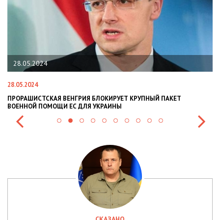
28.05.2024
22.
8.05.2024
22.01.
РОРАШИСТСКАЯ ВЕНГРИЯ БЛОКИРУЕТ КРУПНЫЙ ПАКЕТ
НАЦПО
ОЕННОЙ ПОМОЩИ ЕС ДЛЯ УКРАИНЫ
СИТУА
СКАЗАНО