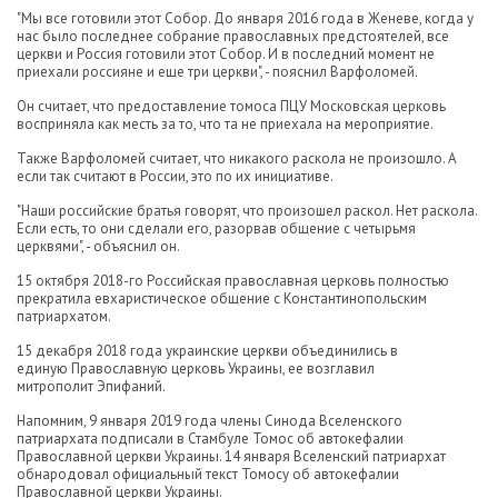
"Мы все готовили этот Собор. До января 2016 года в Женеве, когда у
нас было последнее собрание православных предстоятелей, все
церкви и Россия готовили этот Собор. И в последний момент не
приехали россияне и еще три церкви", - пояснил Варфоломей.
Он считает, что предоставление томоса ПЦУ Московская церковь
восприняла как месть за то, что та не приехала на мероприятие.
Также Варфоломей считает, что никакого раскола не произошло. А
если так считают в России, это по их инициативе.
"Наши российские братья говорят, что произошел раскол. Нет раскола.
Если есть, то они сделали его, разорвав общение с четырьмя
церквями", - объяснил он.
15 октября 2018-го Российская православная церковь полностью
прекратила евхаристическое общение с Константинопольским
патриархатом.
15 декабря 2018 года украинские церкви объединились в
единую Православную церковь Украины, ее возглавил
митрополит Эпифаний.
Напомним, 9 января 2019 года члены Синода Вселенского
патриархата подписали в Стамбуле Томос об автокефалии
Православной церкви Украины. 14 января Вселенский патриархат
обнародовал официальный текст Томосу об автокефалии
Православной церкви Украины.