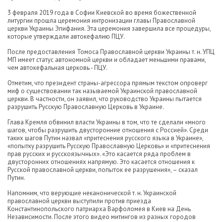
3 февраля 2019 года в Софии Киевской во время божественной
литургии прошла церемония интронизации главы Православной
церкви Украины Эпифания. Эта церемония завершила все процедуры,
которые утверждали автокефалию ПЦУ.
После предоставления Томоса Православной церкви Украины т. н. УПЦ
МП имеет статус автономной церкви и обладает меньшими правами,
чем автокефальная церковь - ПЦУ.
Отметим, что президент страны-агрессора прямым текстом опроверг
миф о существовании так называемой Украинской православной
церкви. В частности, он заявил, что руководство Украины пытается
разрушить Русскую Православную Церковь в Украине.
Глава Кремля обвинил власти Украины в том, что те сделали «много
шагов, чтобы разрушить двусторонние отношения с Россией». Среди
таких шагов Путин назвал «притеснения русского языка в Украине»,
«попытку разрушить Русскую Православную Церковь» и «притеснения
прав русских и русскоязычных». «Это касается ряда проблем в
двусторонних отношениях напрямую. Это касается отношения к
Русской православной церкви, попыток ее разрушения», – сказал
Путин.
Напомним, что верующие неканонической т. н. Украинской
православной церкви выступили против приезда
Константинопольского патриарха Варфоломея в Киев на День
Независимости. После этого видео митингов из разных городов