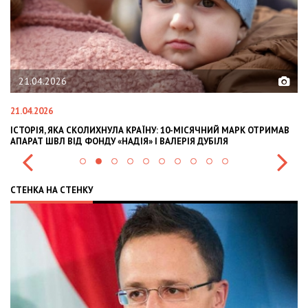
21.04.2026
21.04.2026
02
ІСТОРІЯ, ЯКА СКОЛИХНУЛА КРАЇНУ: 10-МІСЯЧНИЙ МАРК ОТРИМАВ
OL
АПАРАТ ШВЛ ВІД ФОНДУ «НАДІЯ» І ВАЛЕРІЯ ДУБІЛЯ
IN
СТЕНКА НА СТЕНКУ