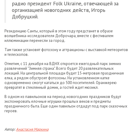
радио президент Folk Ukraine, отвечающей за
организацией новогодних действ, Игорь
Добруцкий.
Резиденцию Санты, который в этом году предстанет в образе
волшебника-исследователя Доброчара, вместе с фестивалем
иллюминации перенесли за город.
Там также установят фотозону и аттракционы с выставкой метеоритов
и телескопов.
Отметим, с 11 декабря на ВДНХ откроется ежегодный парк зимних
развлечений "Зимняя страна". Всего будет 20 развлекательных
локаций. На центральной площади будет 15-метровая праздничная
елка, а рядом обустроят фотозоны. На установленном катке
одновременно смогут кататься до 500 посетителей. Оранжерею
превратят в стеклянный домик, а гостей ждет мюзикл.
В одном из павильонов на период новогодних праздников будут
экспонировать елочные игрушки прошлых веков и предметы
праздничного быта. Еще один павильон отдадут под парк сказочных
героев.
Автор:
Анастасия Маркина