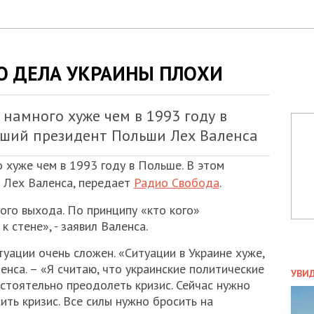
ТО ДЕЛА УКРАИНЫ ПЛОХИ
 намного хуже чем в 1993 году в
вший президент Польши Лех Валенса
 хуже чем в 1993 году в Польше. В этом
 Лех Валенса, передает
Радио Свобода
.
ого выхода. По принципу «кто кого»
 стене», - заявил Валенса.
уации очень сложен. «Ситуации в Украине хуже,
ПОЛ
енса. – «Я считаю, что украинские политические
УВИ
остоятельно преодолеть кризис. Сейчас нужно
ЗАТ
ить кризис. Все силы нужно бросить на
ДВО