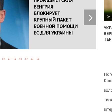
ПРОРАШИСТСКАЯ
ВЕНГРИЯ
ПОЛ
БЛОКИРУЕТ
ВИМ
04.
КРУПНЫЙ ПАКЕТ
ЖОР
ВОЕННОЙ ПОМОЩИ
РЕА
УКР
ЕС ДЛЯ УКРАИНЫ
ВЛА
ВЕР
НА
ТЕР
ВБИ
ВІЙ
ТЦК
Пог
Киї
воло
тиск
віте