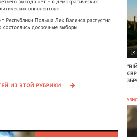
ретьего выхода нет – в демократических
АГЕ
УГО
олитических оппонентов»
РОЗ
нт Республики Польша Лех Валенса распустил
НА
ЗАК
го состоялись досрочные выборы.
ЭКО
19.
ТРА
"ВІ
ОБГ
ЄВР
СКА
САН
ЗБР
ЕЙ ИЗ ЭТОЙ РУБРИКИ
ПРО
“ПІ
ПОТ
УВИ
ПОЛ
УКР