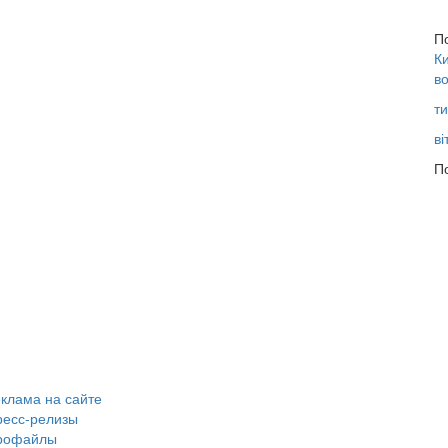
П
Ки
во
ти
ві
По
клама на сайте
ресс-релизы
рофайлы