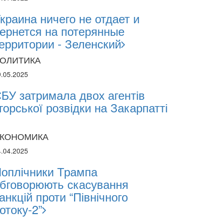
2.2026
краина ничего не отдает и
ернется на потерянные
ерритории - Зеленский
sii Abasov: How Ukrainian Businesses Can 
estments and Hedge Risks During War
ОЛИТИКА
9.05.2025
БУ затримала двох агентів
горської розвідки на Закарпатті
КОНОМИКА
4.04.2025
оплічники Трампа
бговорюють скасування
анкцій проти “Північного
отоку-2”