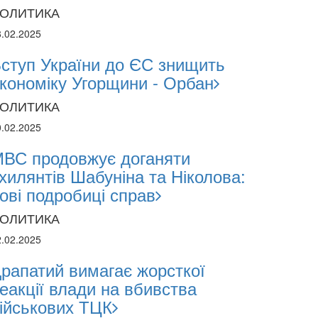
ОЛИТИКА
8.02.2025
ступ України до ЄС знищить
кономіку Угорщини - Орбан
ОЛИТИКА
0.02.2025
2024
ВС продовжує доганяти
1.2024
хилянтів Шабуніна та Ніколова:
ові подробиці справ
поліція лякає громадян погіршенням крим
ОЛИТИКА
 мобілізації поліціянтів на війну
2.02.2025
рапатий вимагає жорсткої
еакції влади на вбивства
ійськових ТЦК