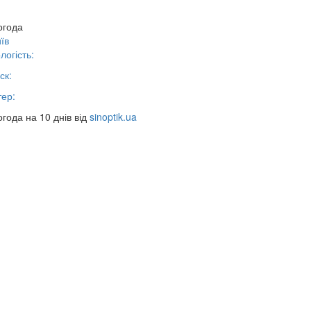
огода
їв
логість:
ск:
тер:
года на 10 днів від
sinoptik.ua