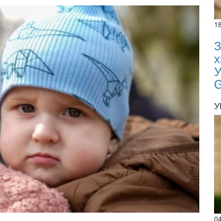
1
З
х
У
У
02.02.
0