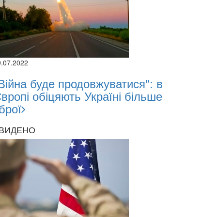
9.07.2022
Війна буде продовжуватися": в
вропі обіцяють Україні більше
брої
ВИДЕНО