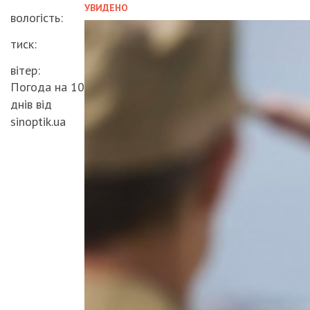
УВИДЕНО
вологість:
тиск:
вітер:
Погода на 10
днів від
sinoptik.ua