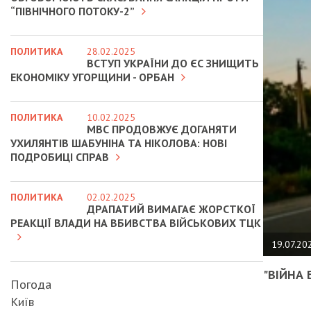
“ПІВНІЧНОГО ПОТОКУ-2”
ПОЛИТИКА
28.02.2025
ВСТУП УКРАЇНИ ДО ЄС ЗНИЩИТЬ
ЕКОНОМІКУ УГОРЩИНИ - ОРБАН
ПОЛИТИКА
10.02.2025
МВС ПРОДОВЖУЄ ДОГАНЯТИ
УХИЛЯНТІВ ШАБУНІНА ТА НІКОЛОВА: НОВІ
ПОДРОБИЦІ СПРАВ
ПОЛИТИКА
02.02.2025
ДРАПАТИЙ ВИМАГАЄ ЖОРСТКОЇ
РЕАКЦІЇ ВЛАДИ НА ВБИВСТВА ВІЙСЬКОВИХ ТЦК
19.07.20
"ВІЙНА 
Погода
Київ