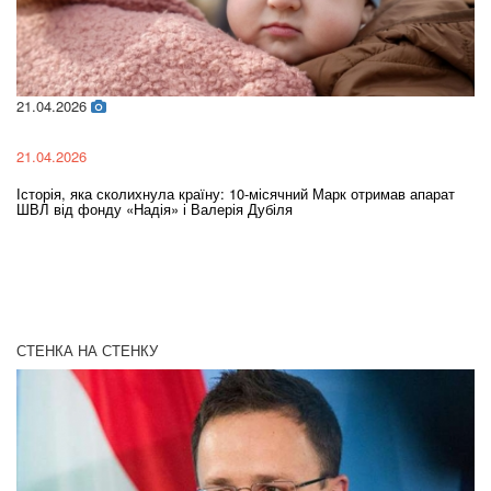
21.04.2026
02
21.04.2026
02
Історія, яка сколихнула країну: 10-місячний Марк отримав апарат
Ol
ШВЛ від фонду «Надія» і Валерія Дубіля
In
СТЕНКА НА СТЕНКУ