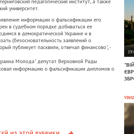
ерниговский педагогический институт, а также
АГЕ
УГО
ий университет.
РОЗ
оявление информации о фальсификации его
НА
ЗАК
рен в судебном порядке добиваться ее
одимся в демократической Украине и в
зать (безосновательность заявлений о
рый публикует пасквили, отвечал финансово", -
ЭКО
19.
ТРА
Украина Молода" депутат Верховной Рады
"ВІ
ОБГ
ковал информацию о фальсификации дипломов о
ЄВР
СКА
САН
ЗБР
ПРО
“ПІ
ПОТ
УВИ
ПОЛ
УКР
ЕЙ ИЗ ЭТОЙ РУБРИКИ