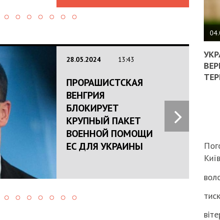
ПОЛ
ВИМ
04.
ЖОР
РЕА
УКР
28.05.2024
13:43
ВЛА
ВЕР
НА
ТЕР
ПРОРАШИСТСКАЯ
ВБИ
ВІЙ
ВЕНГРИЯ
ТЦК
БЛОКИРУЕТ
КРУПНЫЙ ПАКЕТ
ВОЕННОЙ ПОМОЩИ
ЕС ДЛЯ УКРАИНЫ
Пог
Киї
воло
тиск
віте