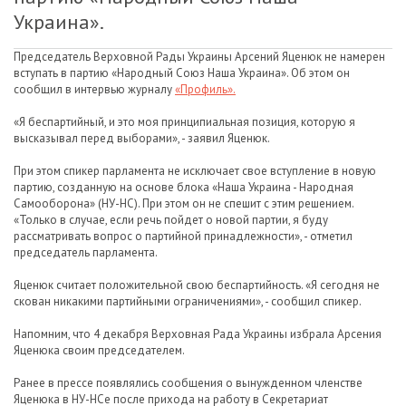
Украина».
Председатель Верховной Рады Украины Арсений Яценюк не намерен
вступать в партию «Народный Союз Наша Украина». Об этом он
сообщил в интервью журналу
«Профиль».
«Я беспартийный, и это моя принципиальная позиция, которую я
высказывал перед выборами», - заявил Яценюк.
При этом спикер парламента не исключает свое вступление в новую
партию, созданную на основе блока «Наша Украина - Народная
Самооборона» (НУ-НС). При этом он не спешит с этим решением.
«Только в случае, если речь пойдет о новой партии, я буду
рассматривать вопрос о партийной принадлежности», - отметил
председатель парламента.
Яценюк считает положительной свою беспартийность. «Я сегодня не
скован никакими партийными ограничениями», - сообщил спикер.
Напомним, что 4 декабря Верховная Рада Украины избрала Арсения
Яценюка своим председателем.
Ранее в прессе появлялись сообщения о вынужденном членстве
Яценюка в НУ-НСе после прихода на работу в Секретариат