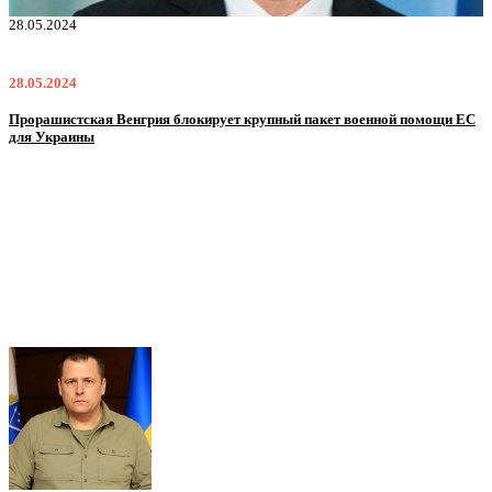
28.05.2024
2
28.05.2024
2
Прорашистская Венгрия блокирует крупный пакет военной помощи ЕС
Н
для Украины
м