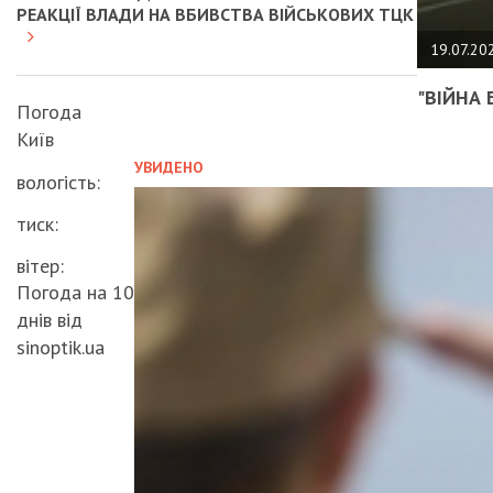
РЕАКЦІЇ ВЛАДИ НА ВБИВСТВА ВІЙСЬКОВИХ ТЦК
19.07.20
"ВІЙНА 
Погода
Київ
УВИДЕНО
вологість:
тиск:
вітер:
Погода на 10
днів від
sinoptik.ua