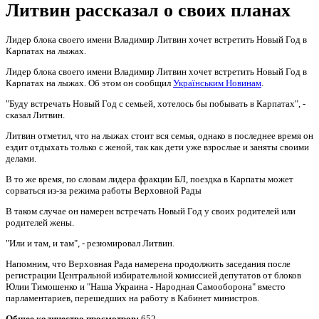
Литвин рассказал о своих планах
Лидер блока своего имени Владимир Литвин хочет встретить Новый Год в
Карпатах на лыжах.
Лидер блока своего имени Владимир Литвин хочет встретить Новый Год в
Карпатах на лыжах. Об этом он сообщил
Українським Новинам
.
"Буду встречать Новый Год с семьей, хотелось бы побывать в Карпатах", -
сказал Литвин.
Литвин отметил, что на лыжах стоит вся семья, однако в последнее время он
ездит отдыхать только с женой, так как дети уже взрослые и заняты своими
делами.
В то же время, по словам лидера фракции БЛ, поездка в Карпаты может
сорваться из-за режима работы Верховной Рады
В таком случае он намерен встречать Новый Год у своих родителей или
родителей жены.
"Или и там, и там", - резюмировал Литвин.
Напомним, что Верховная Рада намерена продолжить заседания после
регистрации Центральной избирательной комиссией депутатов от блоков
Юлии Тимошенко и "Наша Украина - Народная Самооборона" вместо
парламентариев, перешедших на работу в Кабинет министров.
Общее количество просмотров:
652