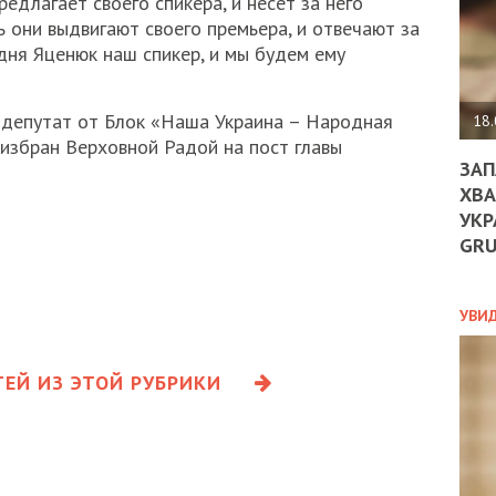
едлагает своего спикера, и несет за него
ДО
ь они выдвигают своего премьера, и отвечают за
ЄС
ЗНИ
 дня Яценюк наш спикер, и мы будем ему
ЕКО
УГО
-
 депутат от Блок «Наша Украина – Народная
18.
ОРБ
избран Верховной Радой на пост главы
ЗАП
ХВА
УКР
ПОЛ
GR
ПРО
ДОГ
УХИ
УВИ
ШАБ
ТА
НІК
ЕЙ ИЗ ЭТОЙ РУБРИКИ
НОВ
ПОД
СПР