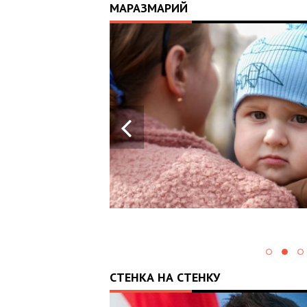
МАРАЗМАРИЙ
17:25
ИЙ
ЦЬ
 ОТРИМАВ
У ВОЄННИХ
Х В
СТЕНКА НА СТЕНКУ