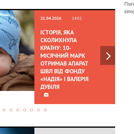
Пого
sino
21.04.2026
14:01
ІСТОРІЯ, ЯКА
СКОЛИХНУЛА
КРАЇНУ: 10-
МІСЯЧНИЙ МАРК
ОТРИМАВ АПАРАТ
ШВЛ ВІД ФОНДУ
«НАДІЯ» І ВАЛЕРІЯ
ДУБІЛЯ