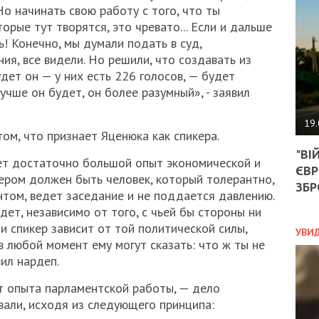
АГЕ
Но начинать свою работу с того, что ты
УГО
орые тут творятся, это чревато... Если и дальше
РОЗ
ь! Конечно, мы думали подать в суд,
НА
ия, все видели. Но решили, что создавать из
ЗАК
дет он — у них есть 226 голосов, — будет
лучше он будет, он более разумный», - заявил
ЭКО
19.
том, что признает Яценюка как спикера.
ТРА
"ВІ
ОБГ
ет достаточно большой опыт экономической и
ЄВР
СКА
ром должен быть человек, который толерантно,
САН
ЗБР
нтом, ведет заседание и не поддается давлению.
ПРО
дет, независимо от того, с чьей бы стороны ни
“ПІ
, и спикер зависит от той политической силы,
ПОТ
УВИ
в любой момент ему могут сказать: что ж ты не
ил нардеп.
ПОЛ
нет опыта парламентской работы, — дело
вали, исходя из следующего принципа:
УКР