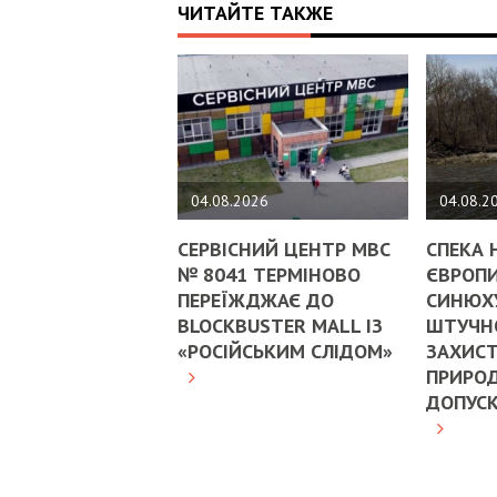
ЧИТАЙТЕ ТАКЖЕ
04.08.2026
04.08.2
СЕРВІСНИЙ ЦЕНТР МВС
СПЕКА 
№ 8041 ТЕРМІНОВО
ЄВРОПИ
ПЕРЕЇЖДЖАЄ ДО
СИНЮХ
BLOCKBUSTER MALL ІЗ
ШТУЧНО
«РОСІЙСЬКИМ СЛІДОМ»
ЗАХИСТ
ПРИРОД
ДОПУС