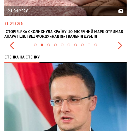
21.04.2026
21.04.2026
02
ІСТОРІЯ, ЯКА СКОЛИХНУЛА КРАЇНУ: 10-МІСЯЧНИЙ МАРК ОТРИМАВ
OL
АПАРАТ ШВЛ ВІД ФОНДУ «НАДІЯ» І ВАЛЕРІЯ ДУБІЛЯ
IN
СТЕНКА НА СТЕНКУ