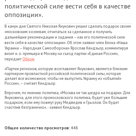
политической силе вести себя в качестве
оппозиции».
В канун дня Святого Николая Янукович решил сделать подарок своим
«московским хозяевам, отчитаться за сделанное и получить
дальнейшие рекомендации и задания – как его политической силе
вести себя в качестве оппозиции». Об этом заявил член Блока «Наша
Украина – Народная Самооборона» Ярослав Кендзьор, комментируя
визит и. о. премьера в Москву на съезд партии «Единая Россия»,
передает
Обком
.
«Партия регионов, которую возглавляет Янукович, является близким
партнером провластной российской политической силы, которая
делает все возможное, чтобы не выпустить Украину из «объятий»
России», – считает Кендзьор.
Впрочем, по мнению политика, «Москва не так щедра на подарки. Для
Януковича, для этого промосковского политика, будет уже большим
подарком, если ему пожмут руку Медведев и Грызлов. Он будет
счастлив безгранично», - заявил Кендзьор.
Общее количество просмотров:
448