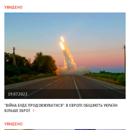
УВИДЕНО
19.07.2022
"ВІЙНА БУДЕ ПРОДОВЖУВАТИСЯ": В ЄВРОПІ ОБІЦЯЮТЬ УКРАЇНІ
БІЛЬШЕ ЗБРОЇ
УВИДЕНО