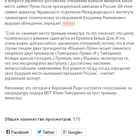
В вопросе украинско-российских отношений важным является, какое
место займет Путин после президентской кампании в России. Об этом
заявил директор Украинского отделения Международного института
гуманитарно-политических исследований Владимир Малинкович
выразил убеждение, передает
УНИАН
.
“Если он занимает место премьер-министра, то это означает, что центр
политического влияния сдвигается из Кремля в Белый Дом. И это
очень важно для российско-украинских отношений, потому что в этом
случае тандем двух президентов «Ющенко-Путин» может смениться
тандемом двух премьеров «Тимошенко-Путин». И у Тимошенко
больше шансов поладить с Путиным, чем у Ющенко, несмотря на то,
что она неоднократно выступала с достаточно жесткими
антироссийскими заявлениями. Все решится тогда, когда определит
свое будущее место нынешний президент России”, - считает
украинский эксперт.
Напомним, что сегодня в Верховной Раде состоится голосование за
кандидатуру лидера БЮТ Юлии Тимошенко на пост премьер-
министра.
Общее количество просмотров:
570
Facebook
Twitter
Google+