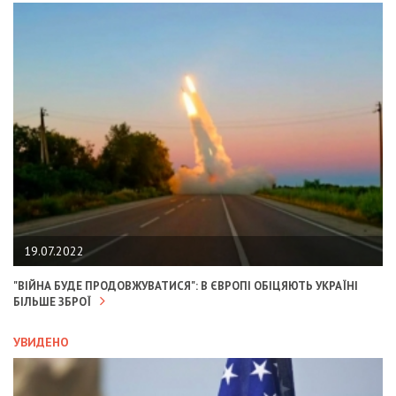
19.07.2022
"ВІЙНА БУДЕ ПРОДОВЖУВАТИСЯ": В ЄВРОПІ ОБІЦЯЮТЬ УКРАЇНІ
БІЛЬШЕ ЗБРОЇ
УВИДЕНО