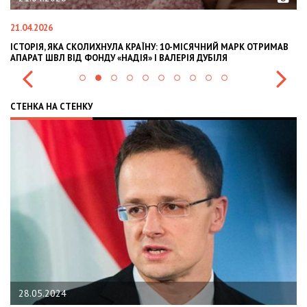
21.04.2026
02
ІСТОРІЯ, ЯКА СКОЛИХНУЛА КРАЇНУ: 10-МІСЯЧНИЙ МАРК ОТРИМАВ
OL
АПАРАТ ШВЛ ВІД ФОНДУ «НАДІЯ» І ВАЛЕРІЯ ДУБІЛЯ
IN
СТЕНКА НА СТЕНКУ
28.05.2024