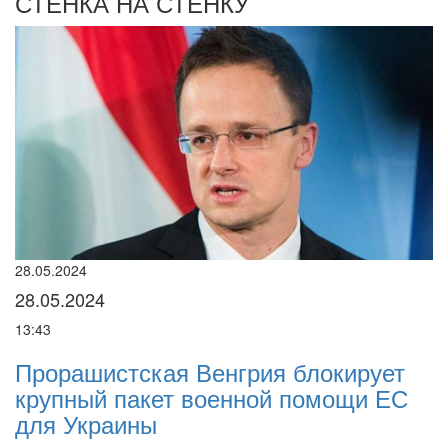
СТЕНКА НА СТЕНКУ
22.01.2024
22.01.2024
16:25
окирует
Нацполіція лякає громадян
мощи ЕС
погіршенням криміногенної сит
разі мобілізації поліціянтів на 