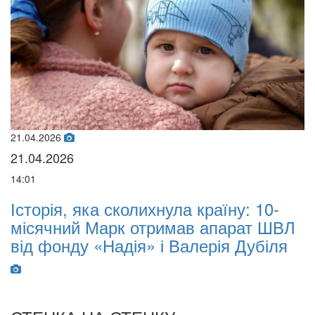
02.02.2026
02.02.2026
07:00
: 10-
Oleksii Abasov: How Ukrainian
ат ШВЛ
Businesses Can Attract Internation
Дубіля
Investments and Hedge Risks Dur
War