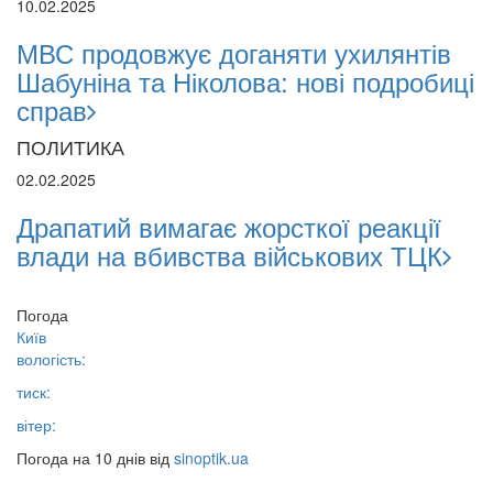
10.02.2025
МВС продовжує доганяти ухилянтів
Шабуніна та Ніколова: нові подробиці
справ
ПОЛИТИКА
02.02.2025
Драпатий вимагає жорсткої реакції
влади на вбивства військових ТЦК
Погода
Київ
вологість:
тиск:
вітер:
Погода на 10 днів від
sinoptik.ua