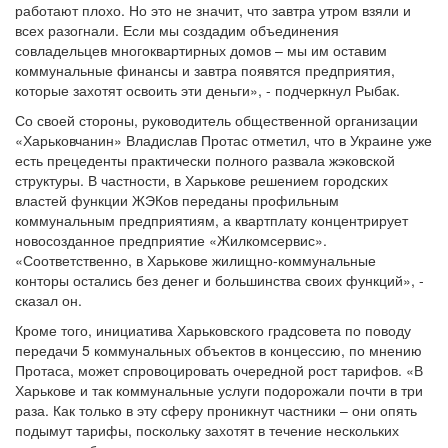
работают плохо. Но это не значит, что завтра утром взяли и
всех разогнали. Если мы создадим объединения
совладельцев многоквартирных домов – мы им оставим
коммунальные финансы и завтра появятся предприятия,
которые захотят освоить эти деньги», - подчеркнул Рыбак.
Со своей стороны, руководитель общественной организации
«Харьковчанин» Владислав Протас отметил, что в Украине уже
есть прецеденты практически полного развала жэковской
структуры. В частности, в Харькове решением городских
властей функции ЖЭКов переданы профильным
коммунальным предприятиям, а квартплату концентрирует
новосозданное предприятие «Жилкомсервис».
«Соответственно, в Харькове жилищно-коммунальные
конторы остались без денег и большинства своих функций», -
сказал он.
Кроме того, инициатива Харьковского градсовета по поводу
передачи 5 коммунальных объектов в концессию, по мнению
Протаса, может спровоцировать очередной рост тарифов. «В
Харькове и так коммунальные услуги подорожали почти в три
раза. Как только в эту сферу проникнут частники – они опять
подымут тарифы, поскольку захотят в течение нескольких