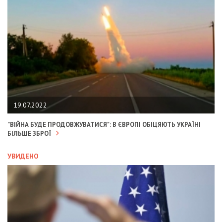
19.07.2022
"ВІЙНА БУДЕ ПРОДОВЖУВАТИСЯ": В ЄВРОПІ ОБІЦЯЮТЬ УКРАЇНІ
БІЛЬШЕ ЗБРОЇ
УВИДЕНО