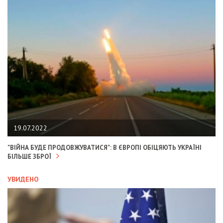
19.07.2022
"ВІЙНА БУДЕ ПРОДОВЖУВАТИСЯ": В ЄВРОПІ ОБІЦЯЮТЬ УКРАЇНІ
БІЛЬШЕ ЗБРОЇ
УВИДЕНО