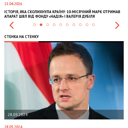
21.04.2026
02
ІСТОРІЯ, ЯКА СКОЛИХНУЛА КРАЇНУ: 10-МІСЯЧНИЙ МАРК ОТРИМАВ
OL
АПАРАТ ШВЛ ВІД ФОНДУ «НАДІЯ» І ВАЛЕРІЯ ДУБІЛЯ
IN
СТЕНКА НА СТЕНКУ
28.05.2024
28.05.2024
22