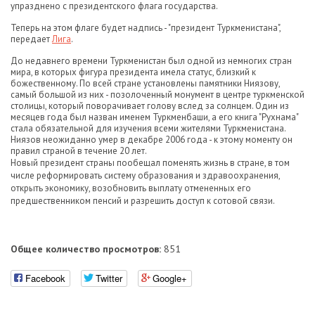
упразднено с президентского флага государства.
Теперь на этом флаге будет надпись - "президент Туркменистана",
передает
Лига
.
До недавнего времени Туркменистан был одной из немногих стран
мира, в которых фигура президента имела статус, близкий к
божественному. По всей стране установлены памятники Ниязову,
самый большой из них - позолоченный монумент в центре туркменской
столицы, который поворачивает голову вслед за солнцем. Один из
месяцев года был назван именем Туркменбаши, а его книга "Рухнама"
стала обязательной для изучения всеми жителями Туркменистана.
Ниязов неожиданно умер в декабре 2006 года - к этому моменту он
правил страной в течение 20 лет.
Новый президент страны пообещал поменять жизнь в стране, в том
числе реформировать систему образования и здравоохранения,
открыть экономику, возобновить выплату отмененных его
предшественником пенсий и разрешить доступ к сотовой связи.
Общее количество просмотров:
851
Facebook
Twitter
Google+