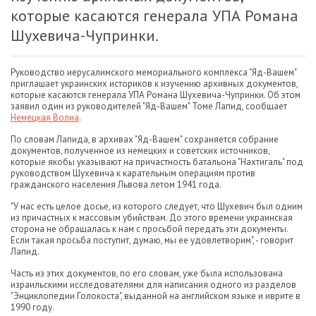
которые касаются генерала УПА Романа
Шухевича-Чупринки.
Руководство иерусалимского мемориального комплекса "Яд-Вашем"
приглашает украинских историков к изучению архивных документов,
которые касаются генерала УПА Романа Шухевича-Чупринки. Об этом
заявил один из руководителей "Яд-Вашем" Томе Лапид, сообщает
Немецкая Волна
.
По словам Лапида, в архивах "Яд-Вашем" сохраняется собрание
документов, полученное из немецких и советских источников,
которые якобы указывают на причастность батальона "Нахтигаль" под
руководством Шухевича к карательным операциям против
гражданского населения Львова летом 1941 года.
"У нас есть целое досье, из которого следует, что Шухевич был одним
из причастных к массовым убийствам. До этого времени украинская
сторона не обращалась к нам с просьбой передать эти документы.
Если такая просьба поступит, думаю, мы ее удовлетворим", - говорит
Лапид.
Часть из этих документов, по его словам, уже была использована
израильскими исследователями для написания одного из разделов
"Энциклопедии Голокоста", выданной на английском языке и иврите в
1990 году.