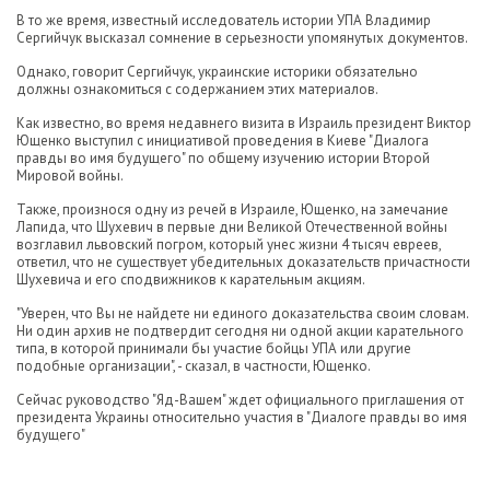
В то же время, известный исследователь истории УПА Владимир
Сергийчук высказал сомнение в серьезности упомянутых документов.
Однако, говорит Сергийчук, украинские историки обязательно
должны ознакомиться с содержанием этих материалов.
Как известно, во время недавнего визита в Израиль президент Виктор
Ющенко выступил с инициативой проведения в Киеве "Диалога
правды во имя будущего" по общему изучению истории Второй
Мировой войны.
Также, произнося одну из речей в Израиле, Ющенко, на замечание
Лапида, что Шухевич в первые дни Великой Отечественной войны
возглавил львовский погром, который унес жизни 4 тысяч евреев,
ответил, что не существует убедительных доказательств причастности
Шухевича и его сподвижников к карательным акциям.
"Уверен, что Вы не найдете ни единого доказательства своим словам.
Ни один архив не подтвердит сегодня ни одной акции карательного
типа, в которой принимали бы участие бойцы УПА или другие
подобные организации", - сказал, в частности, Ющенко.
Сейчас руководство "Яд-Вашем" ждет официального приглашения от
президента Украины относительно участия в "Диалоге правды во имя
будущего"