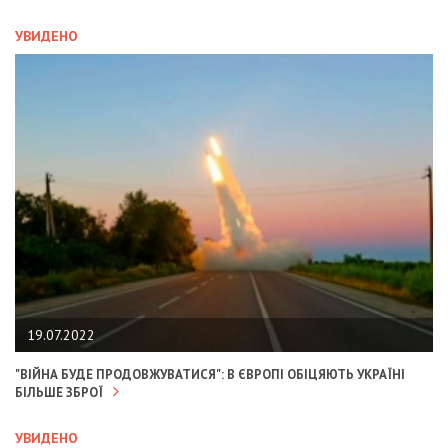
УВИДЕНО
19.07.2022
"ВІЙНА БУДЕ ПРОДОВЖУВАТИСЯ": В ЄВРОПІ ОБІЦЯЮТЬ УКРАЇНІ
БІЛЬШЕ ЗБРОЇ
УВИДЕНО