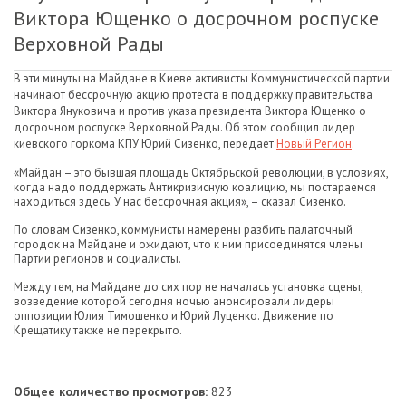
Виктора Ющенко о досрочном роспуске
Верховной Рады
В эти минуты на Майдане в Киеве активисты Коммунистической партии
начинают бессрочную акцию протеста в поддержку правительства
Виктора Януковича и против указа президента Виктора Ющенко о
досрочном роспуске Верховной Рады. Об этом сообщил лидер
киевского горкома КПУ Юрий Сизенко, передает
Новый Регион
.
«Майдан – это бывшая площадь Октябрьской революции, в условиях,
когда надо поддержать Антикризисную коалицию, мы постараемся
находиться здесь. У нас бессрочная акция», – сказал Сизенко.
По словам Сизенко, коммунисты намерены разбить палаточный
городок на Майдане и ожидают, что к ним присоединятся члены
Партии регионов и социалисты.
Между тем, на Майдане до сих пор не началась установка сцены,
возведение которой сегодня ночью анонсировали лидеры
оппозиции Юлия Тимошенко и Юрий Луценко. Движение по
Крещатику также не перекрыто.
Общее количество просмотров:
823