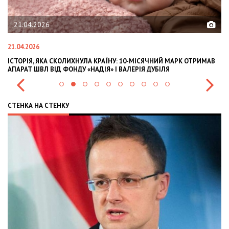
21.04.2026
21.04.2026
02
ІСТОРІЯ, ЯКА СКОЛИХНУЛА КРАЇНУ: 10-МІСЯЧНИЙ МАРК ОТРИМАВ
OL
АПАРАТ ШВЛ ВІД ФОНДУ «НАДІЯ» І ВАЛЕРІЯ ДУБІЛЯ
IN
СТЕНКА НА СТЕНКУ