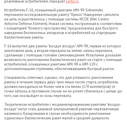
реактивным истребителем, передает
Lenta.ru
.
Истребитель F-16, оснащенный ракетами AIM-9X Sidewinder,
перехватил исследовательскую ракету "Орион". Наведение самолета
на цель осуществлялось с помощью системы NCDE (Net-Centric
Airborne Defense Element). Новая система, построенная в соответствии
с концепцией "боевого пространства", предназначена для быстрого
наведения беспилотных аппаратов и истребителей на стартующие
баллистические ракеты.
F-16 выпустил две ракеты "воздух-воздух" AIM-9X, первая из которых
уничтожила цель, а вторая передала на землю запись перехвата,
сделанную с помощью головки самонаведения. Испытания доказали
возможность уничтожения баллистических ракет на старте с помощью
истребителей, оснащенных ракетами AIM-9X и AIM-120 с
дополнительными ступенями, обеспечивающими быстрый разгон.
Специалисты отмечают, однако, что для успешного уничтожения
ракеты в течение первых двух-трех минут после старта, истребитель
должен находиться не более чем в ста милях (170 километров) от
точки запуска, в противном случае он не успеет сблизиться с целью до
того, как она выйдет из зоны перехвата.
Теоретически истребители с модернизированными ракетами "воздух-
воздух" могут стать дешевой альтернативой ракетам-перехватчикам
наземного базирования в случае необходимости уничтожения
одиночных баллистических ракет малой и средней дальности.