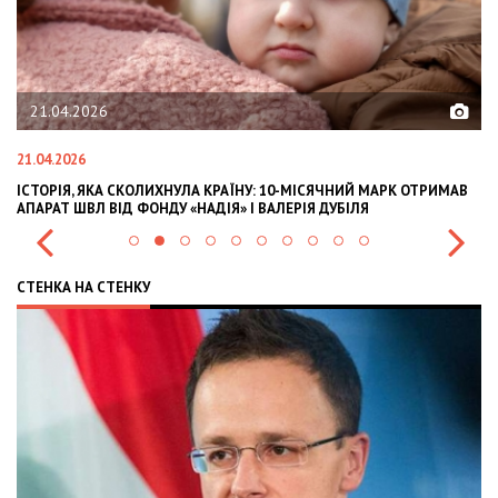
21.04.2026
21.04.2026
02
ІСТОРІЯ, ЯКА СКОЛИХНУЛА КРАЇНУ: 10-МІСЯЧНИЙ МАРК ОТРИМАВ
OL
АПАРАТ ШВЛ ВІД ФОНДУ «НАДІЯ» І ВАЛЕРІЯ ДУБІЛЯ
IN
СТЕНКА НА СТЕНКУ