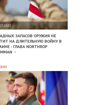
ЩИТЬ
НОМІКУ
РЩИНИ
07.2022
АН
АДНЫХ ЗАПАСОВ ОРУЖИЯ НЕ
ТИТ НА ДЛИТЕЛЬНУЮ ВОЙНУ В
АИНЕ - ГЛАВА NORTHROP
ИТИКА
10.02.2025
UMMAN
МВС
ДОВЖУЄ
АНЯТИ
ЛЯНТІВ
ДЕНО
УНІНА
ОЛОВА:
І
РОБИЦІ
АВ