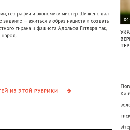
ПОЛ
ии, географии и экономики мистер Шинкенс дал
ВИМ
04.
 задание — вжиться в образ нациста и создать
ЖОР
тного тирана и фашиста Адольфа Гитлера так,
РЕА
УКР
 народ.
ВЛА
ВЕР
НА
ТЕР
ВБИ
ВІЙ
ТЦК
Пог
ЕЙ ИЗ ЭТОЙ РУБРИКИ
Киї
воло
тиск
віте