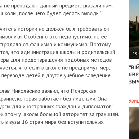
АГЕ
ка не преподают данный предмет, сказали нам.
УГО
колы, после чего будет делать выводы".
РОЗ
НА
ЗАК
учитель истории не должен был требовать от
имволики. Особенно это недопустимо, по ее
пострадала от фашизма и коммунизма. Поэтому
ЭКО
тся, что администрация школы и родительский
19.
меры для предотвращения подобных методов
ТРА
"ВІ
ается, что если в школе не предпримут мер,
ОБГ
ЄВР
СКА
переводе детей в другое учебное заведение.
САН
ЗБР
ПРО
слав Николаенко заявил, что Печерская
“ПІ
раине, которая работает без лицензии. Она
ПОТ
УВИ
курсы для иностранных граждан и дипломатов".
и этом у школы большой авторитет за границей.
ь в вузы 16 стран мира без вступительных
ПОЛ
УКР