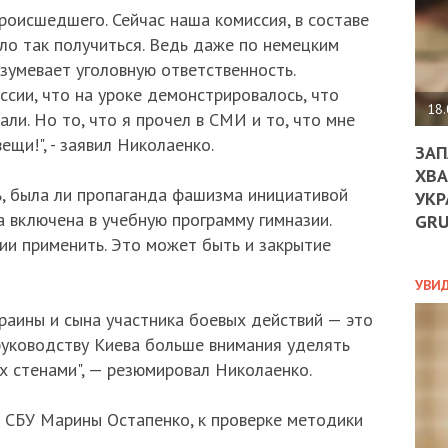
ДО
роисшедшего. Сейчас наша комиссия, в составе
ЄС
гло так получиться. Ведь даже по немецким
ЗНИ
ЕКО
умевает уголовную ответственность.
УГО
сии, что на уроке демонстрировалось, что
-
18.
али. Но то, что я прочел в СМИ и то, что мне
ОРБ
ещи!", - заявил Николаенко.
ЗАП
ХВА
, была ли пропаганда фашизма инициативой
УКР
ПОЛ
 включена в учебную программу гимназии.
GR
ПРО
ции применить. Это может быть и закрытие
ДОГ
УХИ
УВИ
ШАБ
раины и сына участника боевых действий — это
ТА
НІК
 руководству Киева больше внимания уделять
НОВ
х стенами", — резюмировал Николаенко.
ПОД
СПР
 СБУ Марины Остапенко, к проверке методики