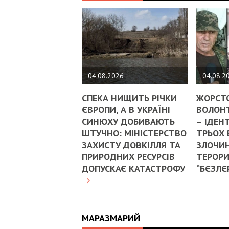
04.08.2026
04.08.2
СПЕКА НИЩИТЬ РІЧКИ
ЖОРСТ
ЄВРОПИ, А В УКРАЇНІ
ВОЛОНТ
СИНЮХУ ДОБИВАЮТЬ
– ІДЕН
ШТУЧНО: МІНІСТЕРСТВО
ТРЬОХ
ЗАХИСТУ ДОВКІЛЛЯ ТА
ЗЛОЧИН
ПРИРОДНИХ РЕСУРСІВ
ТЕРОРИ
ДОПУСКАЄ КАТАСТРОФУ
“БЄЗЛЄ
МАРАЗМАРИЙ