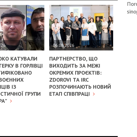
Пого
sino
026
06.08.2026
ОКО КАТУВАЛИ
ПАРТНЕРСТВО, ЩО
ЕРКУ В ГОРЛІВЦІ
ВИХОДИТЬ ЗА МЕЖІ
ТИФІКОВАНО
ОКРЕМИХ ПРОЄКТІВ:
 ВОЄННИХ
ZDOROVI ТА IRC
ЦІВ ІЗ
РОЗПОЧИНАЮТЬ НОВИЙ
СТИЧНОЇ ГРУПИ
ЕТАП СПІВПРАЦІ
РА”