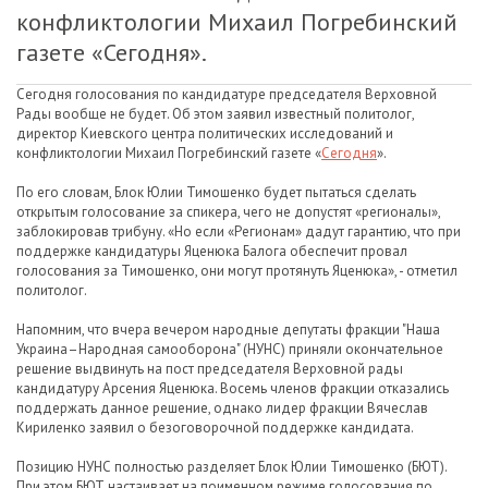
конфликтологии Михаил Погребинский
газете «
Сегодня
».
Сегодня голосования по кандидатуре председателя Верховной
Рады вообще не будет. Об этом заявил известный политолог,
директор Киевского центра политических исследований и
конфликтологии Михаил Погребинский газете «
Сегодня
».
По его словам, Блок Юлии Тимошенко будет пытаться сделать
открытым голосование за спикера, чего не допустят «регионалы»,
заблокировав трибуну. «Но если «Регионам» дадут гарантию, что при
поддержке кандидатуры Яценюка Балога обеспечит провал
голосования за Тимошенко, они могут протянуть Яценюка», - отметил
политолог.
Напомним, что вчера вечером народные депутаты фракции "Наша
Украина–Народная самооборона" (НУНС) приняли окончательное
решение выдвинуть на пост председателя Верховной рады
кандидатуру Арсения Яценюка. Восемь членов фракции отказались
поддержать данное решение, однако лидер фракции Вячеслав
Кириленко заявил о безоговорочной поддержке кандидата.
Позицию НУНС полностью разделяет Блок Юлии Тимошенко (БЮТ).
При этом БЮТ настаивает на поименном режиме голосования по