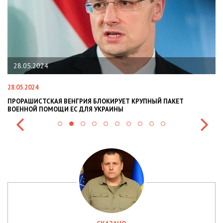
5.2024
22.01.202
024
22.01.2024
ШИСТСКАЯ ВЕНГРИЯ БЛОКИРУЕТ КРУПНЫЙ ПАКЕТ
НАЦПОЛІЦІ
ОЙ ПОМОЩИ ЕС ДЛЯ УКРАИНЫ
СИТУАЦІЇ В 