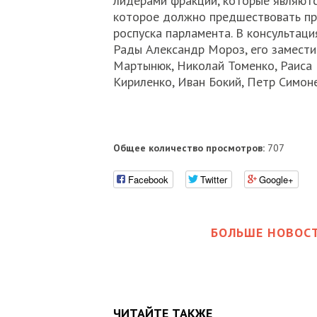
лидерами фракций, которые являют
которое должно предшествовать пр
роспуска парламента. В консультац
Рады Александр Мороз, его замести
Мартынюк, Николай Томенко, Раиса 
Кириленко, Иван Бокий, Петр Симоне
Общее количество просмотров:
707
Facebook
Twitter
Google+
БОЛЬШЕ НОВОСТ
ЧИТАЙТЕ ТАКЖЕ