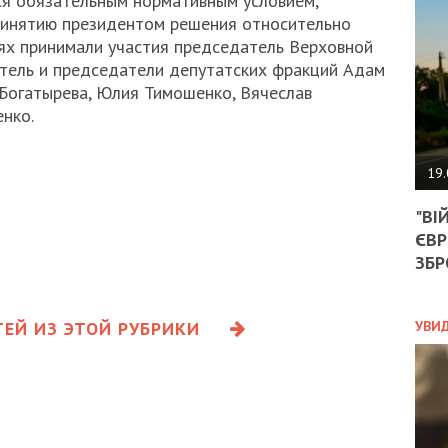
ся обязательным нормативным условием,
АГЕ
инятию президентом решения относительно
УГО
РОЗ
иях принимали участия председатель Верховной
НА
тель и председатели депутатских фракций Адам
ЗАК
Богатырева, Юлия Тимошенко, Вячеслав
нко.
ЭКО
19.
ТРА
"ВІ
ОБГ
ЄВР
СКА
САН
ЗБР
ПРО
“ПІ
ПОТ
ЕЙ ИЗ ЭТОЙ РУБРИКИ
УВИ
ПОЛ
УКР