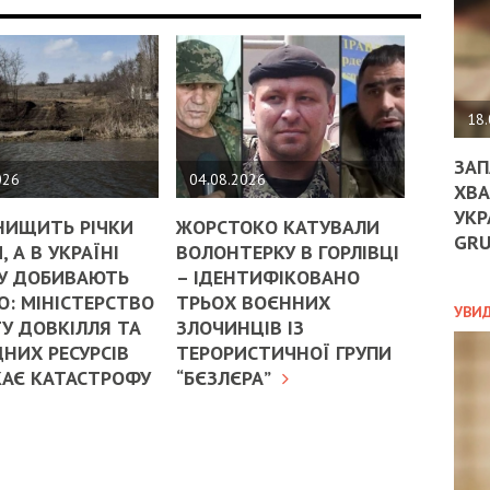
ДО
ЄС
ЗНИ
ЕКО
УГО
-
18.
ОРБ
ЗАП
026
04.08.2026
ХВА
УКР
ПОЛ
НИЩИТЬ РІЧКИ
ЖОРСТОКО КАТУВАЛИ
GR
, А В УКРАЇНІ
ВОЛОНТЕРКУ В ГОРЛІВЦІ
ПРО
У ДОБИВАЮТЬ
– ІДЕНТИФІКОВАНО
ДОГ
: МІНІСТЕРСТВО
ТРЬОХ ВОЄННИХ
УХИ
УВИ
У ДОВКІЛЛЯ ТА
ЗЛОЧИНЦІВ ІЗ
ШАБ
НИХ РЕСУРСІВ
ТЕРОРИСТИЧНОЇ ГРУПИ
ТА
НІК
КАЄ КАТАСТРОФУ
“БЄЗЛЄРА”
НОВ
ПОД
СПР