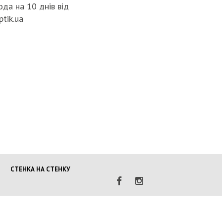
да на 10 днів від
НАЦПОЛІЦ
ptik.ua
ГРОМАДЯ
ПОГІРШЕ
КРИМІНО
СИТУАЦІЇ 
МОБІЛІЗА
ПОЛІЦІЯН
ВІЙНУ
СТЕНКА НА СТЕНКУ