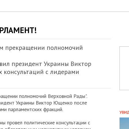
РЛАМЕНТ!
ом прекращении полномочий
явил президент Украины Виктор
 консультаций с лидерами
ращении полномочий Верховной Рады".
езидент Украины Виктор Ющенко после
ПОЛ
ами парламентских фракций.
УВИ
ЗАТ
ны провел политические консультации с
ДВО