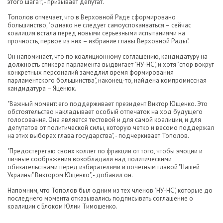
этого шага!", - призывает депутат.
Тополов отмечает, что в Верховной Раде сформировано
большинство, "однако не следует самоуспокаиваться – сейчас
коалиция встала перед новыми серьезными испытаниями на
прочность, первое из них – избрание главы Верховной Рады".
Он напоминает, что по коалиционному соглашению, кандидатуру на
должность спикера парламента выдвигает "НУ-НС", и хотя "спор вокруг
конкретных персоналий замедлил время формирования
парламентского большинства", наконец-то, найдена компромиссная
кандидатура – Яценюк.
"Важный момент: его поддерживает президент Виктор Ющенко. Это
обстоятельство накладывает особый отпечаток на ход будущего
голосования. Она является тестовой и для самой коалиции, и для
депутатов от политической силы, которую четко и весомо поддержал
на этих выборах глава государства", - подчеркивает Тополов.
"Предостерегаю своих коллег по фракции от того, чтобы эмоции и
личные соображения возобладали над политическими
обязательствами перед избирателями и почетным главой "Нашей
Украины" Виктором Ющенко", - добавил он.
Напомним, что Тополов был одним из тех членов "НУ-НС", которые до
последнего момента отказывались подписывать соглашение о
коалиции с Блоком Юлии Тимошенко.