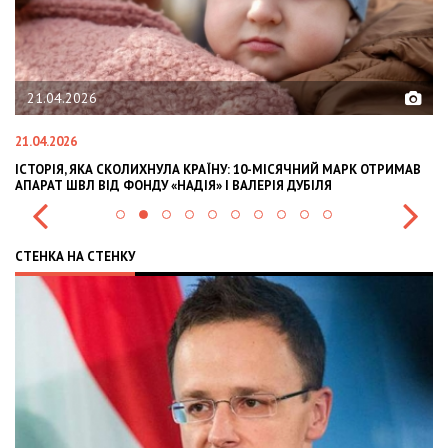
21.04.2026
21.04.2026
02
ІСТОРІЯ, ЯКА СКОЛИХНУЛА КРАЇНУ: 10-МІСЯЧНИЙ МАРК ОТРИМАВ
OL
АПАРАТ ШВЛ ВІД ФОНДУ «НАДІЯ» І ВАЛЕРІЯ ДУБІЛЯ
IN
СТЕНКА НА СТЕНКУ