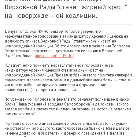
Верховной Рады "ставит жирный крест"
на новорожденной коалиции.
Депутат от блока "НУ-НС" Виктор Тополов уверен, что
нерезультативное голосование за кандидатуру Арсения Яценюка на
должность спикера Верховной Рады "ставит жирный крест" на
новорожденной коалиции. Об этом говорится в заявлении Тополова
"относительно перспективы деятельности коалиции в Верховной
Раде", сообщает
пресс-служба "НУ-НС"
.
"Следует четко понимать: нерезультативное голосование за
кандидатуру Арсения Яценюка ставит жирный крест на
новорожденной коалиции. Провал избрания этого политика спикером
парламента делает невозможным и дальнейшие шаги большинства, в
частности, избрание премьер-министра и формирование
правительства", - говорится в заявлении.
По убеждению Тополова, "в финале это означает полнейшее фиаско
блока "Наша Украина - Народная Самооборона" и демократического
лагеря вообще в глазах тех миллионов украинцев, которые отдалили
нам свои голоса".
"Призываю всех, кто имеет какие-то "особые мысли": в этой ситуации
не остается ничего другого, как голосовать за Яценюка. Мы в шаге от
измены доверию избирателей и доверию президента. Не делайте