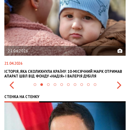
21.04.2026
21.04.2026
02
ІСТОРІЯ, ЯКА СКОЛИХНУЛА КРАЇНУ: 10-МІСЯЧНИЙ МАРК ОТРИМАВ
OL
АПАРАТ ШВЛ ВІД ФОНДУ «НАДІЯ» І ВАЛЕРІЯ ДУБІЛЯ
IN
СТЕНКА НА СТЕНКУ