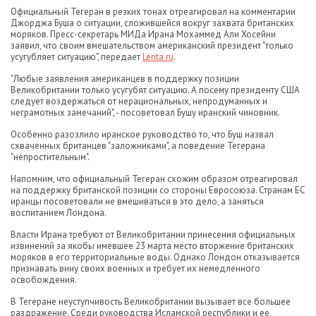
Официальный Тегеран в резких тонах отреагировал на комментарии
Джорджа Буша о ситуации, сложившейся вокруг захвата британских
моряков. Пресс-секретарь МИДа Ирана Мохаммед Али Хосейни
заявил, что своим вмешательством американский президент "только
усугубляет ситуацию", передает
Lenta.ru
.
"Любые заявления американцев в поддержку позиции
Великобритании только усугубят ситуацию. А посему президенту США
следует воздержаться от нерациональных, непродуманных и
неграмотных замечаний", - посоветовал Бушу иранский чиновник.
Особенно разозлило иранское руководство то, что Буш назвал
схваченных британцев "заложниками", а поведение Тегерана
"непростительным".
Напомним, что официальный Тегеран схожим образом отреагировал
на поддержку британской позиции со стороны Евросоюза. Странам ЕС
иранцы посоветовали не вмешиваться в это дело, а заняться
воспитанием Лондона.
Власти Ирана требуют от Великобритании принесения официальных
извинений за якобы имевшее 23 марта место вторжение британских
моряков в его территориальные воды. Однако Лондон отказывается
признавать вину своих военных и требует их немедленного
освобождения.
В Тегеране неуступчивость Великобритании вызывает все большее
раздражение. Среди руководства Исламской республики и ее