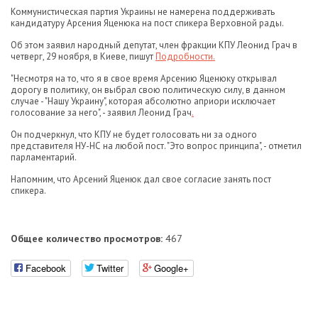
Коммунистическая партия Украины не намерена поддерживать
кандидатуру Арсения Яценюка на пост спикера Верховной рады.
Об этом заявил народный депутат, член фракции КПУ Леонид Грач в
четверг, 29 ноября, в Киеве, пишут
Подробности.
"Несмотря на то, что я в свое время Арсению Яценюку открывал
дорогу в политику, он выбрал свою политическую силу, в данном
случае - "Нашу Украину", которая абсолютно априори исключает
голосование за него", - заявил Леонид Грач
.
Он подчеркнул, что КПУ не будет голосовать ни за одного
представителя НУ-НС на любой пост. "Это вопрос принципа", - отметил
парламентарий.
Напомним, что Арсений Яценюк дал свое согласие занять пост
спикера.
Общее количество просмотров:
467
Facebook
Twitter
Google+