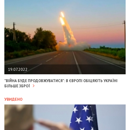
19.07.2022
"ВІЙНА БУДЕ ПРОДОВЖУВАТИСЯ": В ЄВРОПІ ОБІЦЯЮТЬ УКРАЇНІ
БІЛЬШЕ ЗБРОЇ
УВИДЕНО