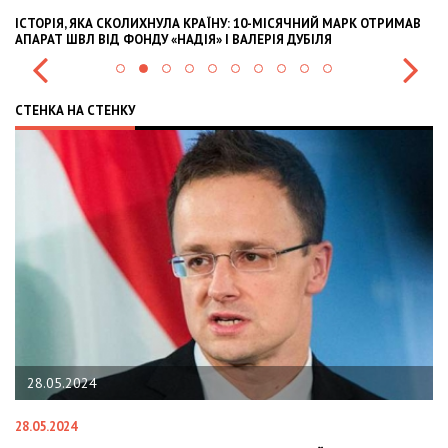
ІСТОРІЯ, ЯКА СКОЛИХНУЛА КРАЇНУ: 10-МІСЯЧНИЙ МАРК ОТРИМАВ
OL
АПАРАТ ШВЛ ВІД ФОНДУ «НАДІЯ» І ВАЛЕРІЯ ДУБІЛЯ
IN
СТЕНКА НА СТЕНКУ
28.05.2024
28.05.2024
22