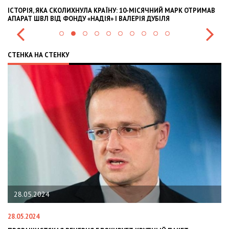
ІСТОРІЯ, ЯКА СКОЛИХНУЛА КРАЇНУ: 10-МІСЯЧНИЙ МАРК ОТРИМАВ
OL
АПАРАТ ШВЛ ВІД ФОНДУ «НАДІЯ» І ВАЛЕРІЯ ДУБІЛЯ
IN
СТЕНКА НА СТЕНКУ
28.05.2024
28.05.2024
22