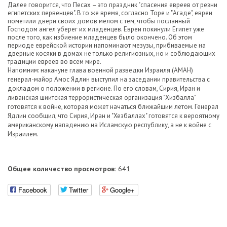
Далее говорится, что Песах – это праздник "спасения евреев от резни
египетских первенцев". В то же время, согласно Торе и "Агаде", евреи
пометили двери своих домов мелом с тем, чтобы посланный
Господом ангел уберег их младенцев. Евреи покинули Египет уже
после того, как избиение младенцев было окончено. Об этом
периоде еврейской истории напоминают мезузы, прибиваемые на
дверные косяки в домах не только религиозных, но и соблюдающих
традиции евреев во всем мире.
Напомним: накануне глава военной разведки Израиля (АМАН)
генерал-майор Амос Ядлин выступил на заседании правительства с
докладом о положении в регионе. По его словам, Сирия, Иран и
ливанская шиитская террористическая организация "Хизбалла"
готовятся к войне, которая может начаться ближайшим летом. Генерал
Ядлин сообщил, что Сирия, Иран и "Хезбаллах" готовятся к вероятному
американскому нападению на Исламскую республику, а не к войне с
Израилем.
Общее количество просмотров:
641
Facebook
Twitter
Google+