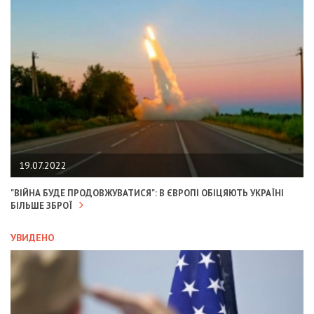
19.07.2022
"ВІЙНА БУДЕ ПРОДОВЖУВАТИСЯ": В ЄВРОПІ ОБІЦЯЮТЬ УКРАЇНІ
БІЛЬШЕ ЗБРОЇ
УВИДЕНО