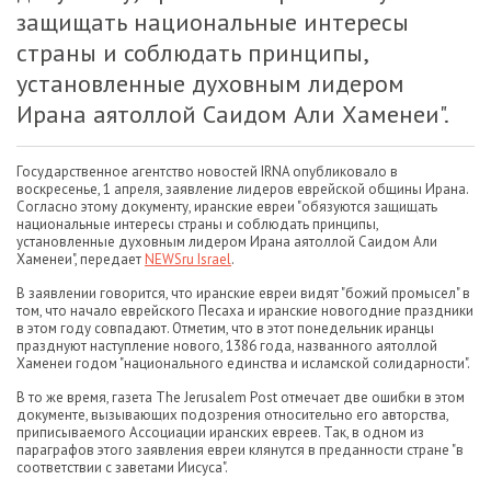
защищать национальные интересы
страны и соблюдать принципы,
установленные духовным лидером
Ирана аятоллой Саидом Али Хаменеи".
Государственное агентство новостей IRNA опубликовало в
воскресенье, 1 апреля, заявление лидеров еврейской общины Ирана.
Согласно этому документу, иранские евреи "обязуются защищать
национальные интересы страны и соблюдать принципы,
установленные духовным лидером Ирана аятоллой Саидом Али
Хаменеи", передает
NEWSru Israel
.
В заявлении говорится, что иранские евреи видят "божий промысел" в
том, что начало еврейского Песаха и иранские новогодние праздники
в этом году совпадают. Отметим, что в этот понедельник иранцы
празднуют наступление нового, 1386 года, названного аятоллой
Хаменеи годом "национального единства и исламской солидарности".
В то же время, газета The Jerusalem Post отмечает две ошибки в этом
документе, вызывающих подозрения относительно его авторства,
приписываемого Ассоциации иранских евреев. Так, в одном из
параграфов этого заявления евреи клянутся в преданности стране "в
соответствии с заветами Иисуса".