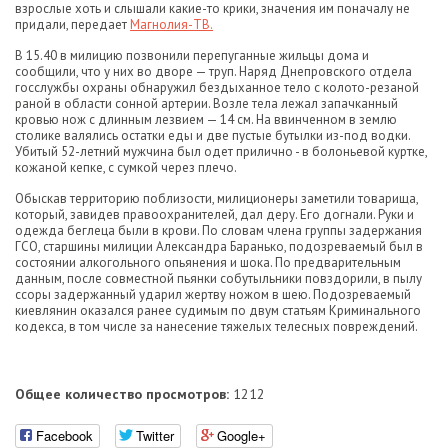
взрослые хоть и слышали какие-то крики, значения им поначалу не
придали, передает
Магнолия-ТВ.
В 15.40 в милицию позвонили перепуганные жильцы дома и
сообщили, что у них во дворе — труп. Наряд Днепровского отдела
госслужбы охраны обнаружил бездыханное тело с колото-резаной
раной в области сонной артерии. Возле тела лежал запачканный
кровью нож с длинным лезвием — 14 см. На ввинченном в землю
столике валялись остатки еды и две пустые бутылки из-под водки.
Убитый 52-летний мужчина был одет прилично - в болоньевой куртке,
кожаной кепке, с сумкой через плечо.
Обыскав территорию поблизости, милиционеры заметили товарища,
который, завидев правоохранителей, дал деру. Его догнали. Руки и
одежда беглеца были в крови. По словам члена группы задержания
ГСО, старшины милиции Александра Баранько, подозреваемый был в
состоянии алкогольного опьянения и шока. По предварительным
данным, после совместной пьянки собутыльники повздорили, в пылу
ссоры задержанный ударил жертву ножом в шею. Подозреваемый
киевлянин оказался ранее судимым по двум статьям Криминального
кодекса, в том числе за нанесение тяжелых телесных повреждений.
Общее количество просмотров:
1212
Facebook
Twitter
Google+