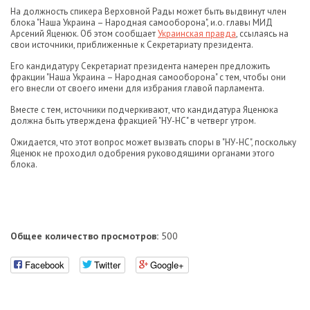
На должность спикера Верховной Рады может быть выдвинут член
блока "Наша Украина – Народная самооборона", и.о. главы МИД
Арсений Яценюк. Об этом сообщает
Украинская правда
, ссылаясь на
свои источники, приближенные к Секретариату президента.
Его кандидатуру Секретариат президента намерен предложить
фракции "Наша Украина – Народная самооборона" с тем, чтобы они
его внесли от своего имени для избрания главой парламента.
Вместе с тем, источники подчеркивают, что кандидатура Яценюка
должна быть утверждена фракцией "НУ-НС" в четверг утром.
Ожидается, что этот вопрос может вызвать споры в "НУ-НС", поскольку
Яценюк не проходил одобрения руководящими органами этого
блока.
Общее количество просмотров:
500
Facebook
Twitter
Google+