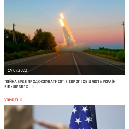
19.07.2022
"ВІЙНА БУДЕ ПРОДОВЖУВАТИСЯ": В ЄВРОПІ ОБІЦЯЮТЬ УКРАЇНІ
БІЛЬШЕ ЗБРОЇ
УВИДЕНО