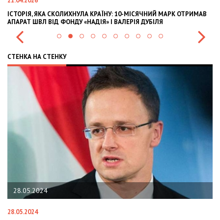
21.04.2026
02
ІСТОРІЯ, ЯКА СКОЛИХНУЛА КРАЇНУ: 10-МІСЯЧНИЙ МАРК ОТРИМАВ
OL
АПАРАТ ШВЛ ВІД ФОНДУ «НАДІЯ» І ВАЛЕРІЯ ДУБІЛЯ
IN
СТЕНКА НА СТЕНКУ
28.05.2024
28.05.2024
22