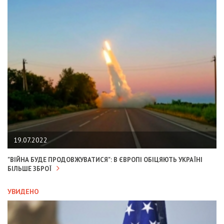
19.07.2022
"ВІЙНА БУДЕ ПРОДОВЖУВАТИСЯ": В ЄВРОПІ ОБІЦЯЮТЬ УКРАЇНІ
БІЛЬШЕ ЗБРОЇ
УВИДЕНО