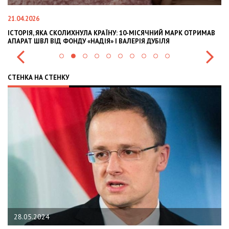
21.04.2026
02
ІСТОРІЯ, ЯКА СКОЛИХНУЛА КРАЇНУ: 10-МІСЯЧНИЙ МАРК ОТРИМАВ
OL
АПАРАТ ШВЛ ВІД ФОНДУ «НАДІЯ» І ВАЛЕРІЯ ДУБІЛЯ
IN
СТЕНКА НА СТЕНКУ
28.05.2024