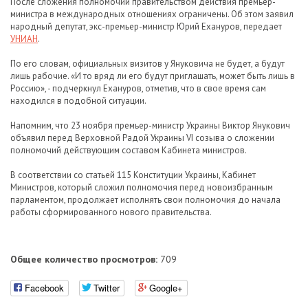
После сложения полномочий правительством действия премьер-
министра в международных отношениях ограничены. Об этом заявил
народный депутат, экс-премьер-министр Юрий Ехануров, передает
УНИАН
.
По его словам, официальных визитов у Януковича не будет, а будут
лишь рабочие. «И то вряд ли его будут приглашать, может быть лишь в
Россию», - подчеркнул Ехануров, отметив, что в свое время сам
находился в подобной ситуации.
Напомним, что 23 ноября премьер-министр Украины Виктор Янукович
объявил перед Верховной Радой Украины VI созыва о сложении
полномочий действующим составом Кабинета министров.
В соответствии со статьей 115 Конституции Украины, Кабинет
Министров, который сложил полномочия перед новоизбранным
парламентом, продолжает исполнять свои полномочия до начала
работы сформированного нового правительства.
Общее количество просмотров:
709
Facebook
Twitter
Google+