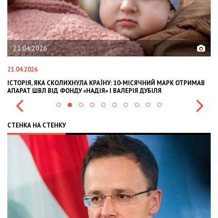
21.04.2026
21.04.2026
02
ІСТОРІЯ, ЯКА СКОЛИХНУЛА КРАЇНУ: 10-МІСЯЧНИЙ МАРК ОТРИМАВ
OL
АПАРАТ ШВЛ ВІД ФОНДУ «НАДІЯ» І ВАЛЕРІЯ ДУБІЛЯ
IN
СТЕНКА НА СТЕНКУ