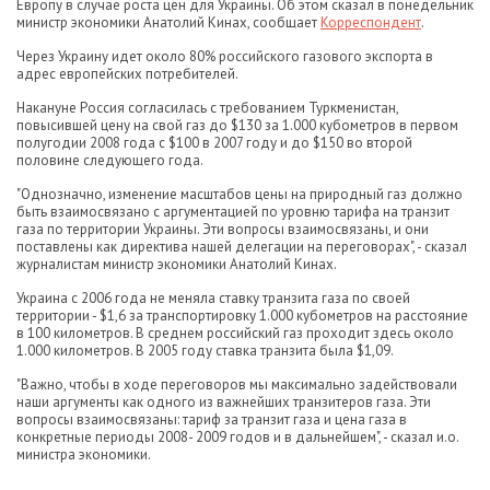
Европу в случае роста цен для Украины. Об этом сказал в понедельник
министр экономики Анатолий Кинах, сообщает
Корреспондент
.
Через Украину идет около 80% российского газового экспорта в
адрес европейских потребителей.
Накануне Россия согласилась с требованием Туркменистан,
повысившей цену на свой газ до $130 за 1.000 кубометров в первом
полугодии 2008 года с $100 в 2007 году и до $150 во второй
половине следующего года.
"Однозначно, изменение масштабов цены на природный газ должно
быть взаимосвязано с аргументацией по уровню тарифа на транзит
газа по территории Украины. Эти вопросы взаимосвязаны, и они
поставлены как директива нашей делегации на переговорах", - сказал
журналистам министр экономики Анатолий Кинах.
Украина с 2006 года не меняла ставку транзита газа по своей
территории - $1,6 за транспортировку 1.000 кубометров на расстояние
в 100 километров. В среднем российский газ проходит здесь около
1.000 километров. В 2005 году ставка транзита была $1,09.
"Важно, чтобы в ходе переговоров мы максимально задействовали
наши аргументы как одного из важнейших транзитеров газа. Эти
вопросы взаимосвязаны: тариф за транзит газа и цена газа в
конкретные периоды 2008- 2009 годов и в дальнейшем", - сказал и.о.
министра экономики.