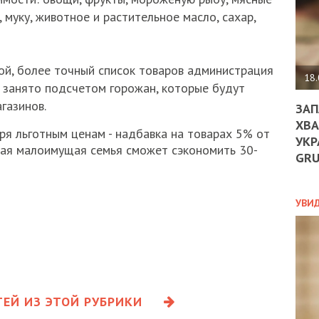
ДО
 муку, животное и растительное масло, сахар,
ЄС
ЗНИ
ЕКО
УГО
й, более точный список товаров администрация
-
18.
о занято подсчетом горожан, которые будут
ОРБ
газинов.
ЗАП
ХВА
ря льготным ценам - надбавка на товарах 5% от
УКР
ПОЛ
дая малоимущая семья сможет сэкономить 30-
GR
ПРО
ДОГ
УХИ
УВИ
ШАБ
ТА
НІК
НОВ
ПОД
СПР
ЕЙ ИЗ ЭТОЙ РУБРИКИ