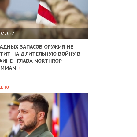
ЩИТЬ
НОМІКУ
РЩИНИ
07.2022
АН
АДНЫХ ЗАПАСОВ ОРУЖИЯ НЕ
ТИТ НА ДЛИТЕЛЬНУЮ ВОЙНУ В
АИНЕ - ГЛАВА NORTHROP
ИТИКА
10.02.2025
UMMAN
МВС
ДОВЖУЄ
АНЯТИ
ЛЯНТІВ
ДЕНО
УНІНА
ОЛОВА:
І
РОБИЦІ
АВ