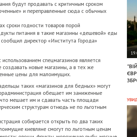
АГЕ
тания будут продавать с критичным сроком
УГО
роченные» и переправленные сюда с обычных
РОЗ
НА
ах сроки годности товаров порой
ЗАК
одукты питания в такие магазины «дешевой» еды
- сообщил директор «Института Города»
ЭКО
19.
с использованием спецмагазинов является
ТРА
"ВІ
 создавать новые магазины, а в тех же
ОБГ
ЄВР
СКА
женные цены для малоимущих.
САН
ЗБР
ладельцы таких «магазинов для бедных» могут
ПРО
“ПІ
 горадминистрация обещает им заниженные
ПОТ
 что мешает им и сдавать часть площади
УВИ
ерческим структурам отнюдь не по льготным
страция собирается открыть по два таких
ПОЛ
алоимущие киевляне смогут по льготным ценам
УКР
мости: овощи, фрукты, мороженую рыбу, мясные