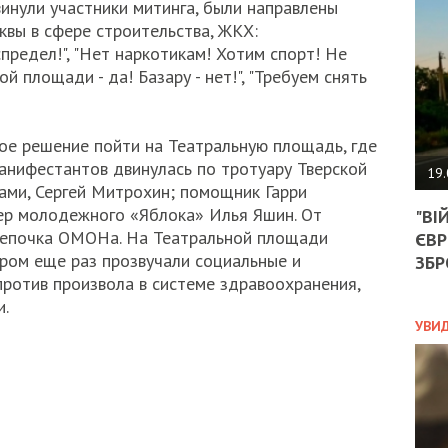
АГЕ
инули участники митинга, были направлены
УГО
квы в сфере строительства, ЖКХ:
РОЗ
спредел!", "Нет наркотикам! Хотим спорт! Не
НА
площади - да! Базару - нет!", "Требуем снять
ЗАК
ое решение пойти на Театральную площадь, где
ЭКО
анифестантов двинулась по тротуару Тверской
19.
ками, Сергей Митрохин; помощник Гарри
ТРА
ер молодежного «Яблока» Илья Яшин. От
"ВІ
ОБГ
цепочка ОМОНа. На Театральной площади
ЄВР
СКА
ором еще раз прозвучали социальные и
САН
ЗБР
ПРО
 против произвола в системе здравоохранения,
“ПІ
.
ПОТ
УВИ
ПОЛ
УКР