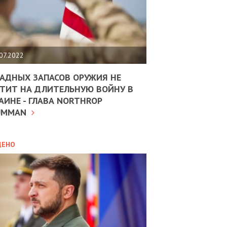
ЩИТЬ
НОМІКУ
РЩИНИ
07.2022
АН
АДНЫХ ЗАПАСОВ ОРУЖИЯ НЕ
ТИТ НА ДЛИТЕЛЬНУЮ ВОЙНУ В
АИНЕ - ГЛАВА NORTHROP
ИТИКА
10.02.2025
UMMAN
МВС
ДОВЖУЄ
АНЯТИ
ЛЯНТІВ
ДЕНО
УНІНА
ОЛОВА:
І
РОБИЦІ
АВ