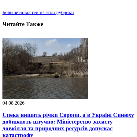
Больше новостей из этой рубрики
Читайте Также
04.08.2026
Спека нищить річки Європи, а в Україні Синюху
добивають штучно: Міністерство захисту
довкілля та природних ресурсів допускає
катастрофу