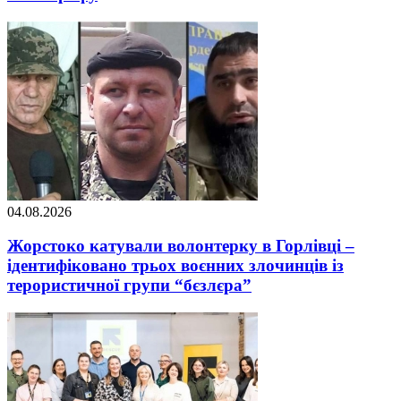
04.08.2026
Жорстоко катували волонтерку в Горлівці –
ідентифіковано трьох воєнних злочинців із
терористичної групи “бєзлєра”