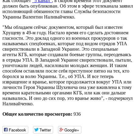
Как сообщает
"5 канал"
, в скором времени этот документ
должен быть опубликован. Об этом в эфире телеканала заявил
исполняющий обязанности главы Службы безопасности
Украины Валентин Наливайченко.
"Мы обладаем сейчас документом, который был известен
Хрущеву в 49-м году. Настало время его сделать достоянием
гласности. Это доклад одного из военных прокуроров о так
называемых спецбоевках, которые под видом отрядов УПА
свирепствовали в Западной Украине. Это специальные
агенты КГБ, которые создавали боевые группы, переодеваясь
в отряды УПА. В Западной Украине свирепствовали, пытали,
уничтожали людей, насиловали молодых женщин. И таким
способом оставляли после себя преступное пятно на тех, кто
боролся за волю Украины. Т.е., об УПА. И все теперь
извращение и вранье, которое продолжается вокруг УПА или
личности Героя Украины Шухевича она уже вживлена к тому
времени карательными органами КГБ, или как они дальше
назывались. И оно до сих пор, это вранье живо", - подчеркнул
Наливайченко.
Общее количество просмотров:
936
Facebook
Twitter
Google+