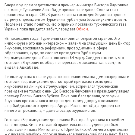
Вчера под председательством премьер-министра Виктора Януковича
в столице Туркмении Ашхабаде прошло заседание Совета глав
правительств стран СНГ. В рамках визита господин Янукович провел
встречу с президентом Туркмении Гурбангулы Бердымухаммедовым.
После нее стало понятно, что о прямых поставках туркменского газа
Украине пока придется забыт, передает
Обком
.
«В последние годы Туркмения становится открытой страной. Это
импонирует и это нам интересно», – заявил на следующий день Виктор
Янукович, восхищаясь реформами, проводимыми в сфере
образования, куда, по словам президента Гурбангулы
Бердымухаммедова, было вложено $4 млрд. Следует отметить, что
господин Янукович вообще не переставал восхищаться всем, что
видел в Ашхабаде.
Теплые чувства к главе украинского правительства демонстрировал и
господин Бердымухаммедов, который пригласил господина
Януковича на личную встречу. Впрочем, встречался туркменский
президент не только с ним. До Виктора Януковича к президенту зашел
премьер России Виктор Зубков. Пока они беседовали, господин
Янукович прохаживался по президентскому дворцу в компании
азербайджанского премьера Артура Расизаде. «Да, а дворец так
ничего отгрохали...», – донеслось до журналистов.
Господин Бердымухаммедов принял Виктора Януковича в голубом
зале дворца. Вместе с главой правительства на аудиенцию был
приглашен и глава Минтопэнерго Юрий Бойко. «А он чего спрятался?»
– с лукавой улыбкой спросил премьера туркменский президент. Дело