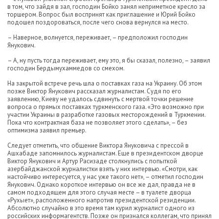
в том, что зайдя в зал, господин Бойко занял неприметное кресло за
торшером. Вопрос был воспринят как приглашение и Юрий Бойко
подошел поздороваться, после чего снова вернулся на место.
– Наверное, волнуется, переживает, – предположил господин
Янукович.
– А, ну пусть тогда переживает, ему это, я бы сказал, полезно, – заявил
господин Бердымухаммедов со смехом.
На закрытой встрече речь шла о поставках газа на Украину. Об этом
позже Виктор Янукович рассказал журналистам. Судя по его
заявлению, Киеву не удалось сдвинуть с мертвой точки решение
вопроса о прямых поставках туркменского газа. «Это возможно при
участии Украины в разработке газовых месторождений в Туркмении.
Пока что контрактная база не позволяет этого сделать», – без
оптимизма заявил премьер.
Следует отметить, что общение Виктора Януковича с прессой в
Ашхабаде запомнилось журналистам. Еще в президентском дворце
Виктор Янукович и Артур Расизаде столкнулись с попыткой
азербайджанской журналистки взять у них интервью. «Смотри, как
настойчиво интересуется, у нас уже такого нет», – отметил господин
Янукович. Однако короткое интервью он все же дал, правда не в
самом подходящем для этого случая месте – в туалете дворца
«Рухыет», расположенного напротив президентской резиденции.
Абсолютно случайно в это время там курил журналист одного из
российских информагентств. Позже он признался коллегам, что принял