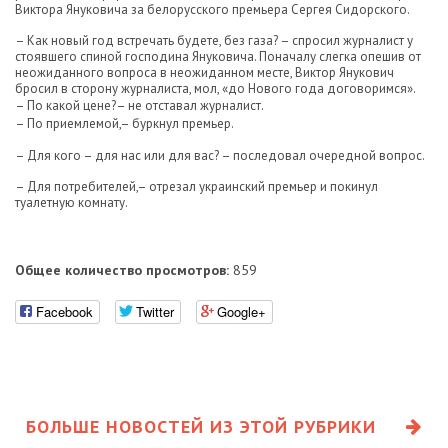
Виктора Януковича за белорусского премьера Сергея Сидорского.
– Как новый год встречать будете, без газа? – спросил журналист у
стоявшего спиной господина Януковича. Поначалу слегка опешив от
неожиданного вопроса в неожиданном месте, Виктор Янукович
бросил в сторону журналиста, мол, «до Нового года договоримся».
– По какой цене?– не отставал журналист.
– По приемлемой,– буркнул премьер.
– Для кого – для нас или для вас? – последовал очередной вопрос.
– Для потребителей,– отрезал украинский премьер и покинул
туалетную комнату.
Общее количество просмотров:
859
Facebook
Twitter
Google+
БОЛЬШЕ НОВОСТЕЙ ИЗ ЭТОЙ РУБРИКИ