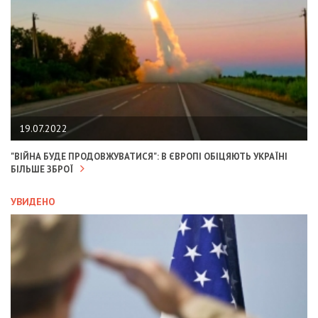
19.07.2022
"ВІЙНА БУДЕ ПРОДОВЖУВАТИСЯ": В ЄВРОПІ ОБІЦЯЮТЬ УКРАЇНІ
БІЛЬШЕ ЗБРОЇ
УВИДЕНО