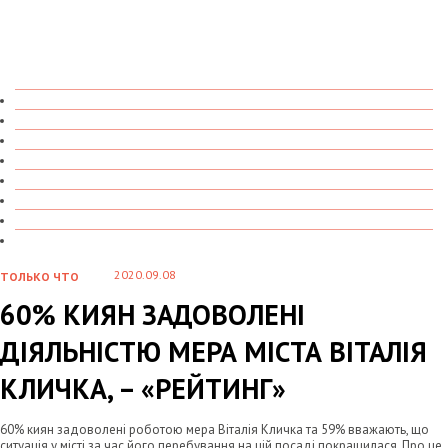
ТОЛЬКО ЧТО
В ДЕТАЛЯХ
О ЧЕМ ГОВОРЯТ
УВИДЕНО
ПРОЧИТАНО
СКАЗАНО
МАРАЗМАРИЙ
СТЕНКА НА СТЕНКУ
2020.09.08
ТОЛЬКО ЧТО
60% КИЯН ЗАДОВОЛЕНІ
ДІЯЛЬНІСТЮ МЕРА МІСТА ВІТАЛІЯ
КЛИЧКА, – «РЕЙТИНГ»
60% киян задоволені роботою мера Віталія Кличка та 59% вважають, що
ситуація у місті за час його перебування на цій посаді покращилася. Про це